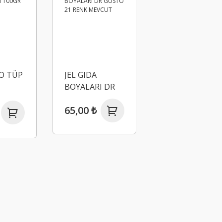
O TÜP
JEL GIDA
BOYALARI DR
00GR
GUSTO 21
65,00 ₺
RENK MEVCUT