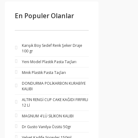
En Populer Olanlar
Karışık Boy Sedef Renk Şeker Draje
100 gr
Yeni Model Plastik Pasta Taçları
Minik Plastik Pasta Taçları
DONDURMA POLİKARBON KURABİYE
KALIBI
ALTIN RENGİ CUP CAKE KAĞIDI FIRFIRLI
12 Lİ
MAGNUM 4'LÜ SİLİKON KALIBI
Dr Gusto Vanilya Özütü 50gr
Velvet Kadife Spreyler 150ml