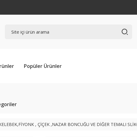
rünler
Popüler Ürünler
tegoriler
KELEBEK,FİYONK , ÇİÇEK ,NAZAR BONCUĞU VE DİĞER TEMALI SL