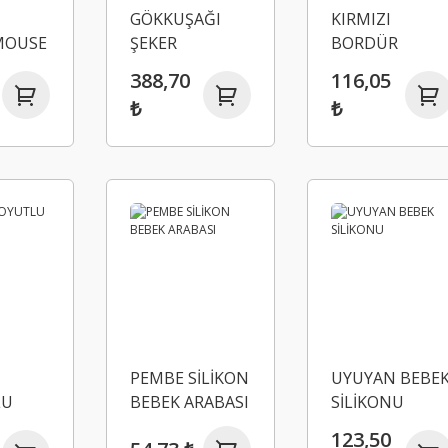
GÖKKUŞAĞI
KIRMIZI
MOUSE
ŞEKER
BORDÜR
KALIBI
HAMURU
SİLİKON KALIP
388,70
116,05
SİLİKONU
₺
₺
PEMBE SİLİKON
UYUYAN BEBE
LU
BEBEK ARABASI
SİLİKONU
 3
123,50