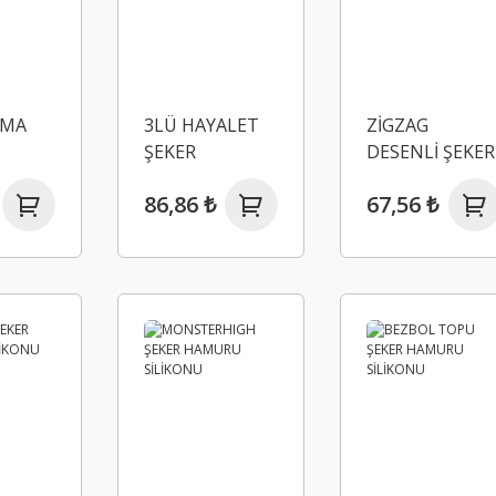
MA
3LÜ HAYALET
ZİGZAG
ŞEKER
DESENLİ ŞEKER
HAMURU
HAMURU
86,86 ₺
67,56 ₺
SLİKONU
SLİKONU