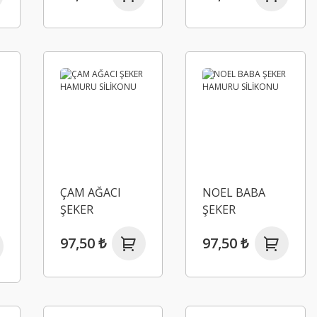
SİLİKONU
ÇAM AĞACI
NOEL BABA
ŞEKER
ŞEKER
L
HAMURU
HAMURU
97,50 ₺
97,50 ₺
SİLİKONU
SİLİKONU