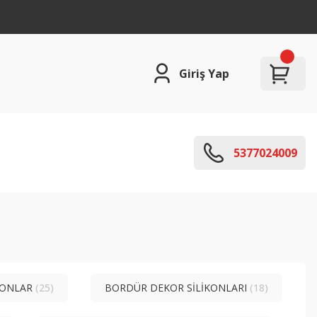
Giriş Yap
5377024009
İKONLAR
(25)
BORDÜR DEKOR SİLİKONLARI
(18)