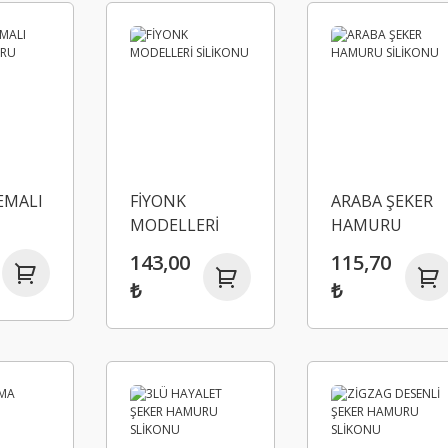
EMALI
FİYONK
ARABA ŞEKER
MODELLERİ
HAMURU
SİLİKONU
SİLİKONU
143,00
115,70
U
₺
₺