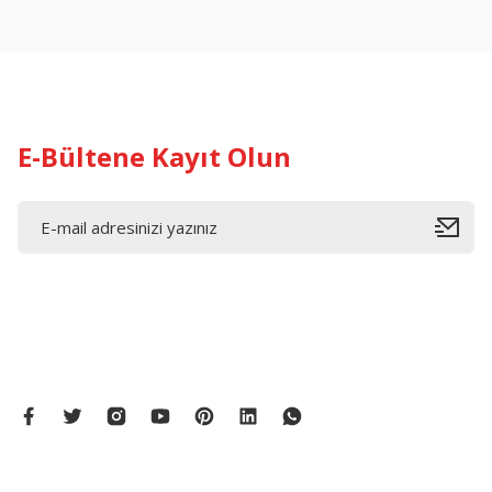
Ürün açıklamasında eksik bilgiler bulunuyor.
Ürün bilgilerinde hatalar bulunuyor.
Ürün fiyatı diğer sitelerden daha pahalı.
Bu ürüne benzer farklı alternatifler olmalı.
E-Bültene Kayıt Olun