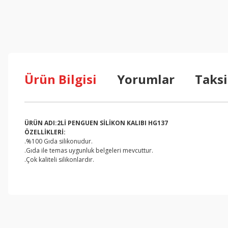
Ürün Bilgisi
Yorumlar
Taksi
ÜRÜN ADI:2Lİ PENGUEN SİLİKON KALIBI HG137
ÖZELLİKLERİ:
.%100 Gıda silikonudur.
.Gıda ile temas uygunluk belgeleri mevcuttur.
.Çok kaliteli silikonlardır.
Bu ürünün fiyat bilgisi, resim, ürün açıklamalarında ve diğer konul
Görüş ve önerileriniz için teşekkür ederiz.
Ürün resmi kalitesiz, bozuk veya görüntülenemiyor.