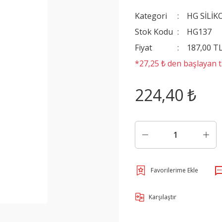
Kategori
HG SİLİK
Stok Kodu
HG137
Fiyat
187,00 T
*27,25 ₺ den başlayan ta
224,40 ₺
Karşılaştır