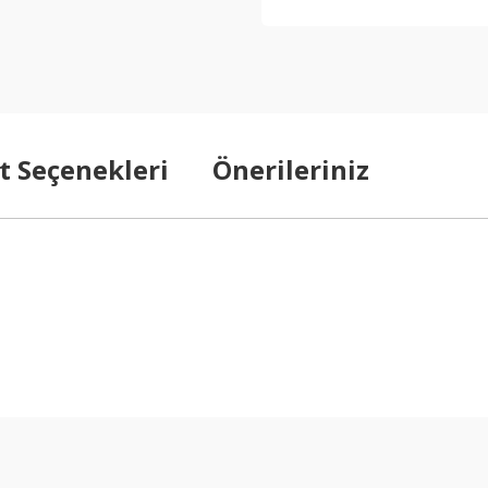
t Seçenekleri
Önerileriniz
arda yetersiz gördüğünüz noktaları öneri formunu kullanarak tarafımıza ilet
Bu ürüne ilk yorumu siz yapın!