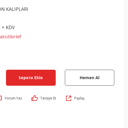
ON KALIPLARI
L + KDV
ksitlerle!!
Sepete Ekle
Hemen Al
Yorum Yaz
Tavsiye Et
Paylaş