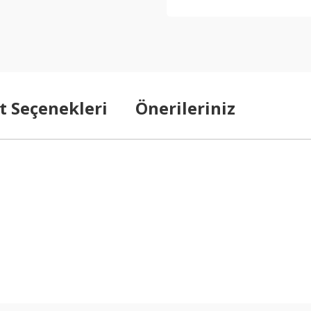
t Seçenekleri
Önerileriniz
arda yetersiz gördüğünüz noktaları öneri formunu kullanarak tarafımıza ilet