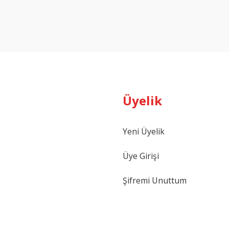
Bu ürüne ilk yorumu siz yapın!
Yorum Yaz
Üyelik
Yeni Üyelik
Gönder
Üye Girişi
Şifremi Unuttum