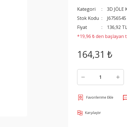
Kategori
3D JÖLE 
Stok Kodu
J6756545
Fiyat
136,92 T
*19,96 ₺ den başlayan ta
164,31 ₺
Karşılaştır