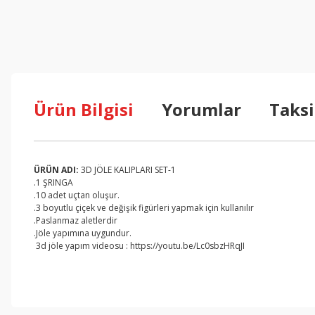
Ürün Bilgisi
Yorumlar
Taksi
ÜRÜN ADI:
3D JÖLE KALIPLARI SET-1
.1 ŞRINGA
.10 adet uçtan oluşur.
.3 boyutlu çiçek ve değişik figürleri yapmak için kullanılır
.Paslanmaz aletlerdir
.Jöle yapımına uygundur.
3d jöle yapım videosu : https://youtu.be/Lc0sbzHRqJI
Bu ürünün fiyat bilgisi, resim, ürün açıklamalarında ve diğer konul
Görüş ve önerileriniz için teşekkür ederiz.