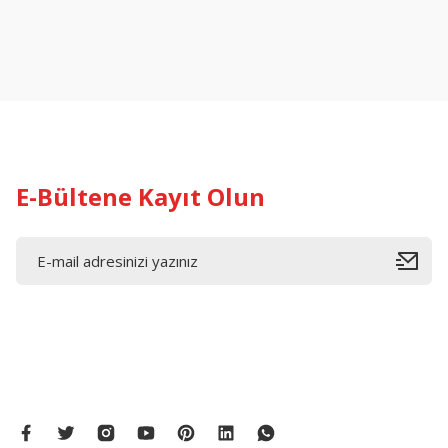
Ürün resmi kalitesiz, bozuk veya görüntülenemiyor.
Ürün açıklamasında eksik bilgiler bulunuyor.
Ürün bilgilerinde hatalar bulunuyor.
Ürün fiyatı diğer sitelerden daha pahalı.
Bu ürüne benzer farklı alternatifler olmalı.
E-Bültene Kayıt Olun