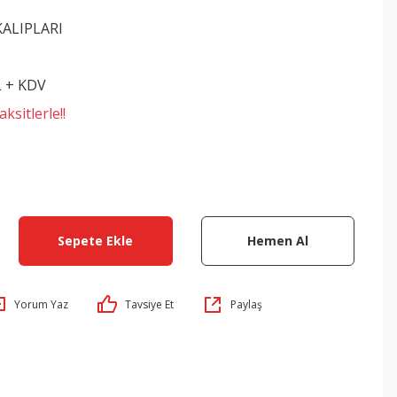
KALIPLARI
L + KDV
ksitlerle!!
Sepete Ekle
Hemen Al
Yorum Yaz
Tavsiye Et
Paylaş