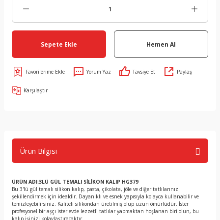
Sepete Ekle
Hemen Al
Yorum Yaz
Tavsiye Et
Paylaş
Karşılaştır
Ürün Bilgisi
ÜRÜN ADI:3LÜ GÜL TEMALI SİLİKON KALIP HG379
Bu 3'lü gül temalı silikon kalıp, pasta, çikolata, jöle ve diğer tatlılarınızı
şekillendirmek için idealdir. Dayanıklı ve esnek yapısıyla kolayca kullanabilir ve
temizleyebilirsiniz. Kaliteli silikondan üretilmiş olup uzun ömürlüdür. İster
profesyonel bir aşçı ister evde lezzetli tatlılar yapmaktan hoşlanan biri olun, bu
kalıp işinizi kolaylaştıracaktır.