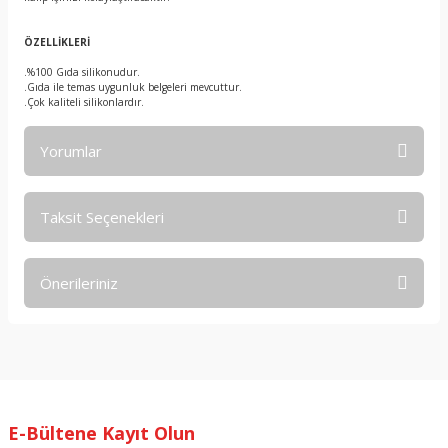
ÖZELLİKLERİ
.%100 Gıda silikonudur.
.Gıda ile temas uygunluk belgeleri mevcuttur.
.Çok kaliteli silikonlardır.
Yorumlar
Taksit Seçenekleri
Bu ürüne ilk yorumu siz yapın!
Önerileriniz
Yorum Yaz
Bu ürünün fiyat bilgisi, resim, ürün açıklamalarında ve diğer
konularda yetersiz gördüğünüz noktaları öneri formunu
kullanarak tarafımıza iletebilirsiniz.
Görüş ve önerileriniz için teşekkür ederiz.
E-Bültene Kayıt Olun
Ürün resmi kalitesiz, bozuk veya görüntülenemiyor.