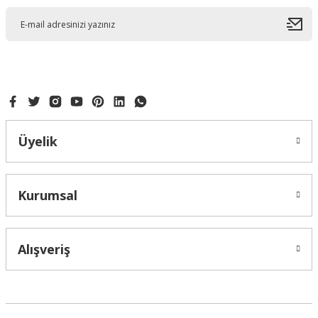
Ürün açıklamasında eksik bilgiler bulunuyor.
Ürün bilgilerinde hatalar bulunuyor.
Ürün fiyatı diğer sitelerden daha pahalı.
Bu ürüne benzer farklı alternatifler olmalı.
Üyelik
Gönder
Kurumsal
Alışveriş