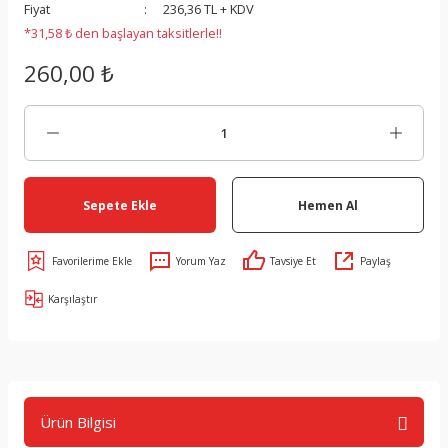
Fiyat
236,36 TL + KDV
 SETLERİ
*31,58 ₺ den başlayan taksitlerle!!
ERİ
260,00 ₺
 ALETLERİ
PLARI , PATCHWORKLER ve TEXTURE
Sepete Ekle
Hemen Al
UMAŞ
Yorum Yaz
Tavsiye Et
Paylaş
Karşılaştır
Ürün Bilgisi