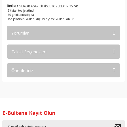
ÜRÜN ADI:
AGAR AGAR BİTKİSEL TOZ JELATİN 75 GR
.Bitkisel toz jelatindir.
.75 gr lık ambalajda
.Toz jelatinin kullanıldığı her yerde kullanılabilir
Yorumlar
Taksit Seçenekleri
Bu ürüne ilk yorumu siz yapın!
Önerileriniz
Yorum Yaz
Bu ürünün fiyat bilgisi, resim, ürün açıklamalarında ve diğer
konularda yetersiz gördüğünüz noktaları öneri formunu
kullanarak tarafımıza iletebilirsiniz.
Görüş ve önerileriniz için teşekkür ederiz.
E-Bültene Kayıt Olun
Ürün resmi kalitesiz, bozuk veya görüntülenemiyor.
Ürün açıklamasında eksik bilgiler bulunuyor.