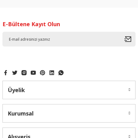
kullanarak tarafımıza iletebilirsiniz.
Görüş ve önerileriniz için teşekkür ederiz.
E-Bültene Kayıt Olun
Ürün resmi kalitesiz, bozuk veya görüntülenemiyor.
Ürün açıklamasında eksik bilgiler bulunuyor.
Ürün bilgilerinde hatalar bulunuyor.
Ürün fiyatı diğer sitelerden daha pahalı.
Bu ürüne benzer farklı alternatifler olmalı.
Üyelik
Gönder
Kurumsal
Alışveriş