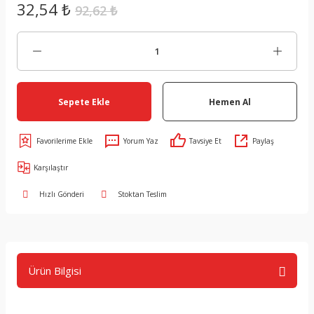
32,54 ₺
92,62 ₺
Sepete Ekle
Hemen Al
Yorum Yaz
Tavsiye Et
Paylaş
Karşılaştır
Hızlı Gönderi
Stoktan Teslim
Ürün Bilgisi