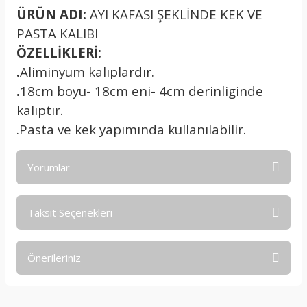
ÜRÜN ADI:
AYI KAFASI ŞEKLİNDE KEK VE
PASTA KALIBI
ÖZELLİKLERİ:
.
Aliminyum kalıplardır.
.
18cm boyu- 18cm eni- 4cm derinliginde
kalıptır.
.Pasta ve kek yapımında kullanılabilir.
Yorumlar
Taksit Seçenekleri
Bu ürüne ilk yorumu siz yapın!
Önerileriniz
Yorum Yaz
Bu ürünün fiyat bilgisi, resim, ürün açıklamalarında ve diğer
konularda yetersiz gördüğünüz noktaları öneri formunu