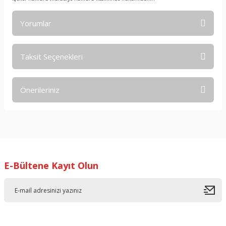
Yorumlar
Taksit Seçenekleri
Bu ürüne ilk yorumu siz yapın!
Önerileriniz
Yorum Yaz
Bu ürünün fiyat bilgisi, resim, ürün açıklamalarında ve diğer
konularda yetersiz gördüğünüz noktaları öneri formunu
kullanarak tarafımıza iletebilirsiniz.
Görüş ve önerileriniz için teşekkür ederiz.
E-Bültene Kayıt Olun
Ürün resmi kalitesiz, bozuk veya görüntülenemiyor.
Ürün açıklamasında eksik bilgiler bulunuyor.
Ürün bilgilerinde hatalar bulunuyor.
Ürün fiyatı diğer sitelerden daha pahalı.
Bu ürüne benzer farklı alternatifler olmalı.