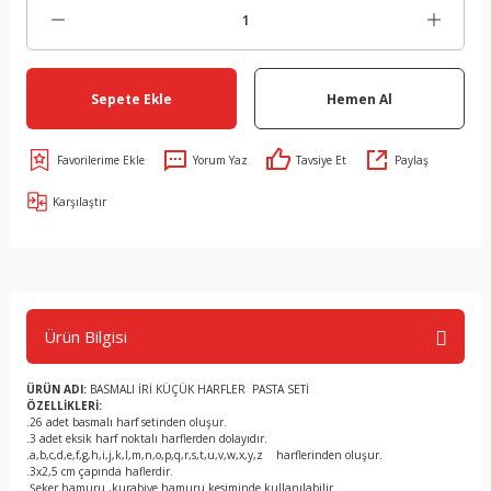
Sepete Ekle
Hemen Al
Yorum Yaz
Tavsiye Et
Paylaş
Karşılaştır
Ürün Bilgisi
ÜRÜN ADI:
BASMALI İRİ KÜÇÜK HARFLER PASTA SETİ
ÖZELLİKLERİ:
.26 adet basmalı harf setinden oluşur.
.3 adet eksik harf noktalı harflerden dolayıdır.
.a,b,c,d,e,f,g,h,i,j,k,l,m,n,o,p,q,r,s,t,u,v,w,x,y,z harflerinden oluşur.
.3x2,5 cm çapında haflerdir.
.Şeker hamuru ,kurabiye hamuru kesiminde kullanılabilir.