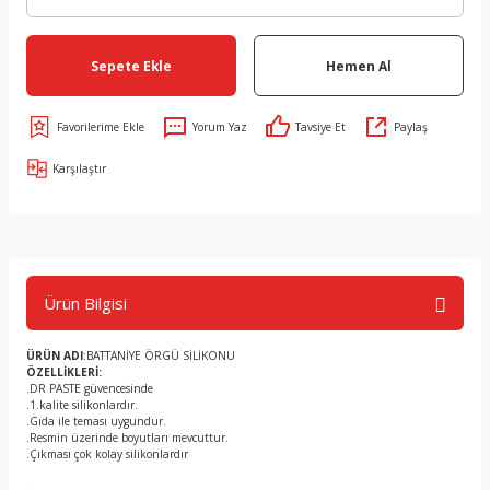
Sepete Ekle
Hemen Al
Yorum Yaz
Tavsiye Et
Paylaş
Karşılaştır
Ürün Bilgisi
ÜRÜN ADI
:BATTANİYE ÖRGÜ SİLİKONU
ÖZELLİKLERİ:
.DR PASTE güvencesinde
.1.kalite silikonlardır.
.Gıda ile teması uygundur.
.Resmin üzerinde boyutları mevcuttur.
.Çıkması çok kolay silikonlardır
.