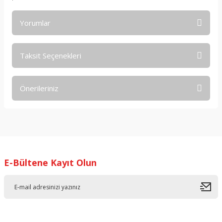
Yorumlar
Taksit Seçenekleri
Bu ürüne ilk yorumu siz yapın!
Önerileriniz
Yorum Yaz
Bu ürünün fiyat bilgisi, resim, ürün açıklamalarında ve diğer
konularda yetersiz gördüğünüz noktaları öneri formunu
kullanarak tarafımıza iletebilirsiniz.
Görüş ve önerileriniz için teşekkür ederiz.
E-Bültene Kayıt Olun
Ürün resmi kalitesiz, bozuk veya görüntülenemiyor.
Ürün açıklamasında eksik bilgiler bulunuyor.
Ürün bilgilerinde hatalar bulunuyor.
Ürün fiyatı diğer sitelerden daha pahalı.
Bu ürüne benzer farklı alternatifler olmalı.