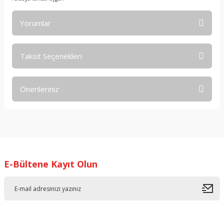
Yorumlar
Taksit Seçenekleri
Bu ürüne ilk yorumu siz yapın!
Önerileriniz
Yorum Yaz
Bu ürünün fiyat bilgisi, resim, ürün açıklamalarında ve diğer
konularda yetersiz gördüğünüz noktaları öneri formunu
kullanarak tarafımıza iletebilirsiniz.
Görüş ve önerileriniz için teşekkür ederiz.
E-Bültene Kayıt Olun
Ürün resmi kalitesiz, bozuk veya görüntülenemiyor.
Ürün açıklamasında eksik bilgiler bulunuyor.
Ürün bilgilerinde hatalar bulunuyor.
Ürün fiyatı diğer sitelerden daha pahalı.
Bu ürüne benzer farklı alternatifler olmalı.