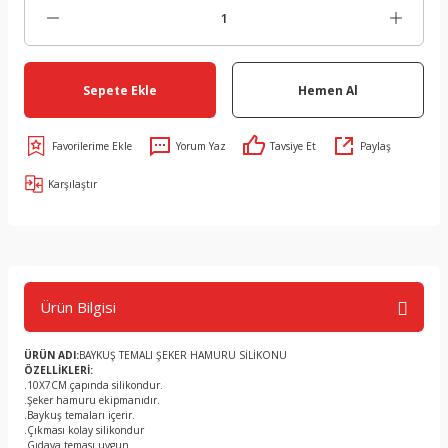
Sepete Ekle
Hemen Al
Yorum Yaz
Tavsiye Et
Paylaş
Karşılaştır
Ürün Bilgisi
ÜRÜN ADI:
BAYKUŞ TEMALI ŞEKER HAMURU SİLİKONU
ÖZELLİKLERİ:
.10X7CM çapında silikondur.
.Şeker hamuru ekipmanıdır.
.Baykuş temaları içerir.
.Çıkması kolay silikondur
.Gıdaya teması uygun