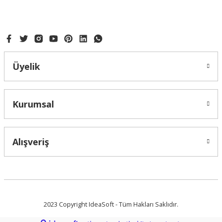
BEBEK AYAĞI ENJEKTÖRÜ 3LÜ
Gönder
Üyelik
88,50 ₺
Kurumsal
Alışveriş
2023 Copyright IdeaSoft - Tüm Hakları Saklıdır.