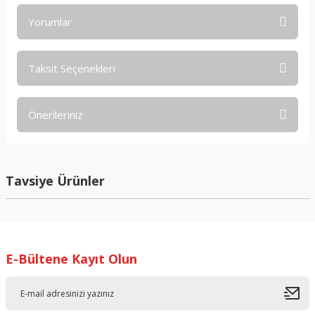
Yorumlar
Taksit Seçenekleri
Bu ürüne ilk yorumu siz yapın!
Önerileriniz
Yorum Yaz
Bu ürünün fiyat bilgisi, resim, ürün açıklamalarında ve diğer
konularda yetersiz gördüğünüz noktaları öneri formunu
kullanarak tarafımıza iletebilirsiniz.
Tavsiye Ürünler
Görüş ve önerileriniz için teşekkür ederiz.
Ürün resmi kalitesiz, bozuk veya görüntülenemiyor.
Ürün açıklamasında eksik bilgiler bulunuyor.
E-Bültene Kayıt Olun
Ürün bilgilerinde hatalar bulunuyor.
Ürün fiyatı diğer sitelerden daha pahalı.
Bu ürüne benzer farklı alternatifler olmalı.