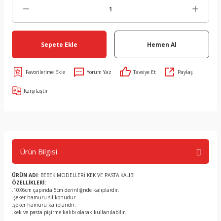
Sepete Ekle
Hemen Al
Yorum Yaz
Tavsiye Et
Paylaş
Karşılaştır
Ürün Bilgisi
ÜRÜN ADI
: BEBEK MODELLERİ KEK VE PASTA KALIBI
ÖZELLİKLERİ:
.10X6cm çapında 5cm derinliğnde kalıplardır.
.şeker hamuru silikonudur.
.şeker hamuru kalıplarıdır.
.kek ve pasta pişirme kalıbı olarak kullanılabilir.