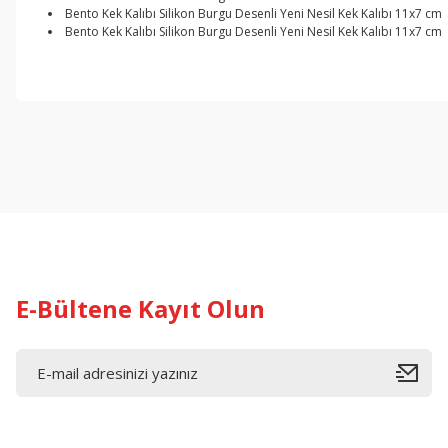
Bento Kek Kalıbı Silikon Burgu Desenli Yeni Nesil Kek Kalıbı 11x7 cm
Bento Kek Kalıbı Silikon Burgu Desenli Yeni Nesil Kek Kalıbı 11x7 cm
Bu ürünün fiyat bilgisi, resim, ürün açıklamalarında ve diğer konul
Görüş ve önerileriniz için teşekkür ederiz.
Ürün resmi kalitesiz, bozuk veya görüntülenemiyor.
Ürün açıklamasında eksik bilgiler bulunuyor.
Ürün bilgilerinde hatalar bulunuyor.
Ürün fiyatı diğer sitelerden daha pahalı.
Bu ürüne benzer farklı alternatifler olmalı.
E-Bültene Kayıt Olun