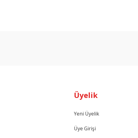
arda yetersiz gördüğünüz noktaları öneri formunu kullanarak tarafımıza ilet
Bu ürüne ilk yorumu siz yapın!
Yorum Yaz
Üyelik
Yeni Üyelik
Gönder
Üye Girişi