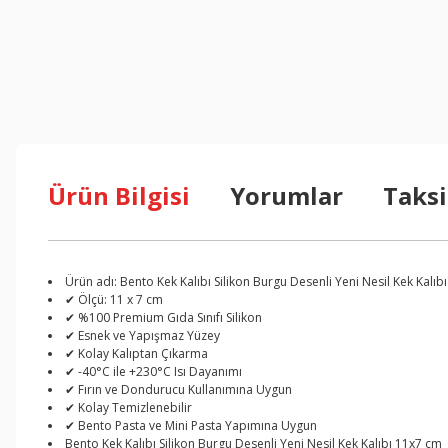
Ürün Bilgisi
Yorumlar
Taksi
Ürün adı: Bento Kek Kalıbı Silikon Burgu Desenli Yeni Nesil Kek Kalıb
✔ Ölçü: 11 x 7 cm
✔ %100 Premium Gıda Sınıfı Silikon
✔ Esnek ve Yapışmaz Yüzey
✔ Kolay Kalıptan Çıkarma
✔ -40°C ile +230°C Isı Dayanımı
✔ Fırın ve Dondurucu Kullanımına Uygun
✔ Kolay Temizlenebilir
✔ Bento Pasta ve Mini Pasta Yapımına Uygun
Bento Kek Kalıbı Silikon Burgu Desenli Yeni Nesil Kek Kalıbı 11x7 cm