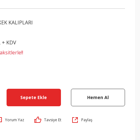
KEK KALIPLARI
L + KDV
ksitlerle!!
Sepete Ekle
Hemen Al
Yorum Yaz
Tavsiye Et
Paylaş