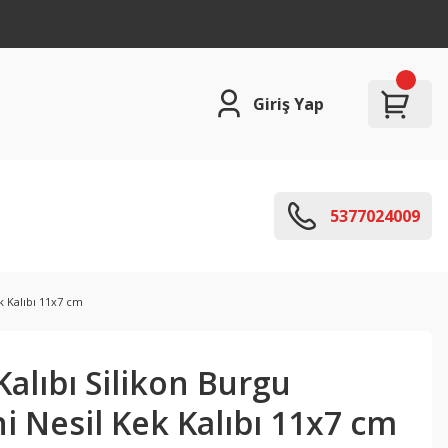
Giriş Yap
5377024009
k Kalıbı 11x7 cm
alıbı Silikon Burgu
i Nesil Kek Kalıbı 11x7 cm