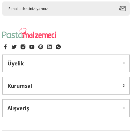
Ürün açıklamasında eksik bilgiler bulunuyor.
Ürün bilgilerinde hatalar bulunuyor.
Ürün fiyatı diğer sitelerden daha pahalı.
Bu ürüne benzer farklı alternatifler olmalı.
Üyelik
Gönder
Kurumsal
Alışveriş