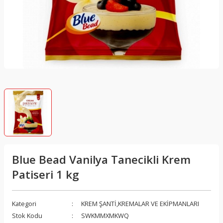
ON KALIPLARI
OLATASI
KIŞ VE YILBAŞI TEMALI SLİKONLAR
ik gıda boyaları
İ
N FINDIKLI VE FISTIKLI ÇİKOLATA
PRENSES ,AŞK VE SEVGİ TEMALI SLİKON
oyaları
CETVELLERİ
ALIPLARI
ASTA SIVAMA STANDLARI
ARI
Blue Bead Vanilya Tanecikli Krem
 KALIPLAR
Patiseri 1 kg
E SLİKON KALIPLARI
Kategori
KREM ŞANTİ,KREMALAR VE EKİPMANLARI
I
Stok Kodu
SWKMMXMKWQ