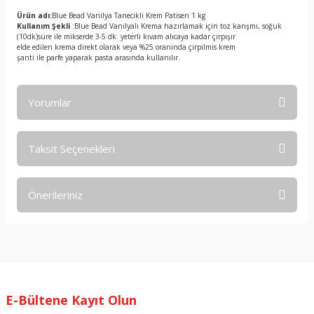
Ürün adı:
Blue Bead Vanilya Tanecikli Krem Patiseri 1 kg
Kullanım Şekli
:Blue Bead Vanilyalı Krema hazırlamak için toz karışmı, soğuk
(10dk)süre ile mikserde 3-5 dk. yeterli kıvam alıcaya kadar çırpışır
elde edilen krema direkt olarak veya %25 oraninda çirpilmis krem
şanti ile parfe yaparak pasta arasında kullanılır.
Yorumlar
Taksit Seçenekleri
Bu ürüne ilk yorumu siz yapın!
Önerileriniz
Yorum Yaz
Bu ürünün fiyat bilgisi, resim, ürün açıklamalarında ve diğer
konularda yetersiz gördüğünüz noktaları öneri formunu
kullanarak tarafımıza iletebilirsiniz.
Görüş ve önerileriniz için teşekkür ederiz.
E-Bültene Kayıt Olun
Ürün resmi kalitesiz, bozuk veya görüntülenemiyor.