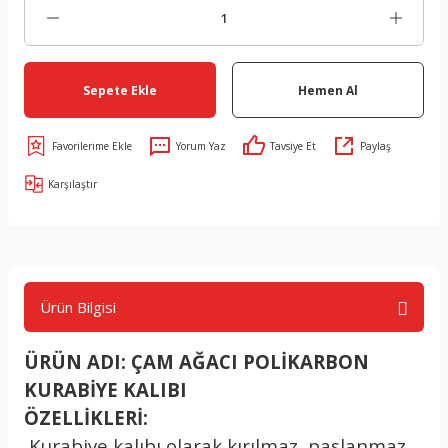
Sepete Ekle
Hemen Al
Yorum Yaz
Tavsiye Et
Paylaş
Karşılaştır
Ürün Bilgisi
ÜRÜN ADI: ÇAM AĞACI POLİKARBON
KURABİYE KALIBI
ÖZELLİKLERİ:
.
Kurabiye kalıbı olarak kırılmaz, paslanmaz