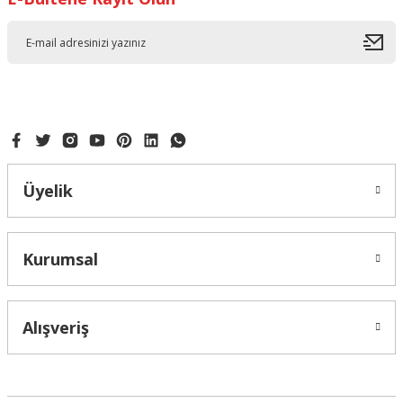
Ürün bilgilerinde hatalar bulunuyor.
Ürün fiyatı diğer sitelerden daha pahalı.
Bu ürüne benzer farklı alternatifler olmalı.
YILBAŞI KALIP SETİ 12Lİ
Gönder
168,00 ₺
ÇAM AĞACI ŞEKER HAMURU SİLİKONU
Üyelik
Kurumsal
97,50 ₺
Alışveriş