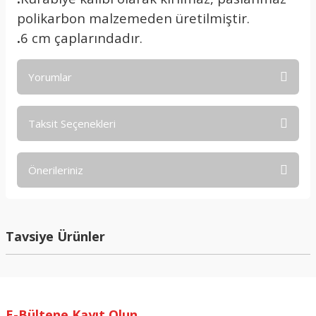
polikarbon malzemeden üretilmiştir.
.
6 cm çaplarındadır.
Yorumlar
Taksit Seçenekleri
Bu ürüne ilk yorumu siz yapın!
Önerileriniz
Yorum Yaz
Bu ürünün fiyat bilgisi, resim, ürün açıklamalarında ve diğer
konularda yetersiz gördüğünüz noktaları öneri formunu
kullanarak tarafımıza iletebilirsiniz.
Tavsiye Ürünler
Görüş ve önerileriniz için teşekkür ederiz.
Ürün resmi kalitesiz, bozuk veya görüntülenemiyor.
Ürün açıklamasında eksik bilgiler bulunuyor.
E-Bültene Kayıt Olun