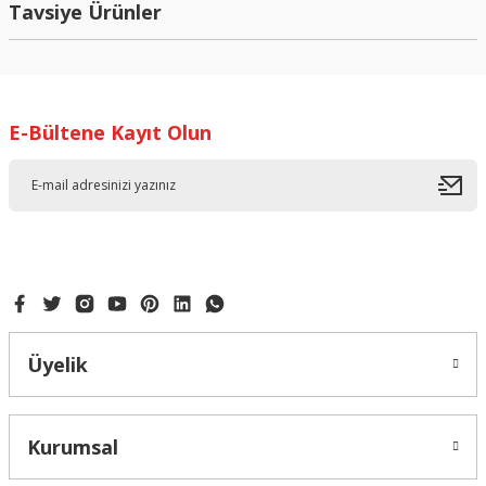
kullanarak tarafımıza iletebilirsiniz.
Tavsiye Ürünler
Görüş ve önerileriniz için teşekkür ederiz.
%45 İndirimli
Ürün resmi kalitesiz, bozuk veya görüntülenemiyor.
Ürün açıklamasında eksik bilgiler bulunuyor.
E-Bültene Kayıt Olun
Ürün bilgilerinde hatalar bulunuyor.
Ürün fiyatı diğer sitelerden daha pahalı.
Bu ürüne benzer farklı alternatifler olmalı.
Gönder
Üyelik
KIRMIZI PATCHWORKLER AYICIK VE MAYMUN 3657
Kurumsal