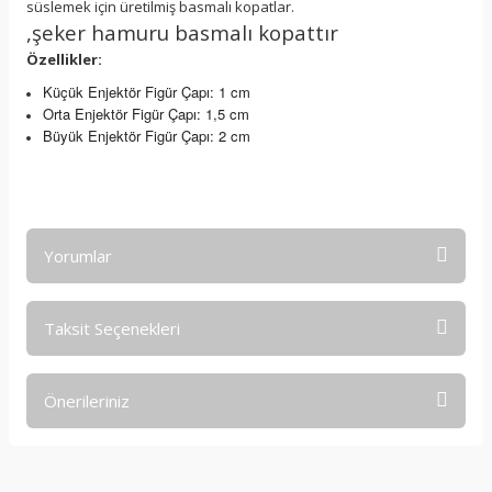
süslemek için üretilmiş basmalı kopatlar.
,şeker hamuru basmalı kopattır
Özellikler:
Küçük Enjektör Figür Çapı: 1 cm
Orta Enjektör Figür Çapı: 1,5 cm
Büyük Enjektör Figür Çapı: 2 cm
Yorumlar
Taksit Seçenekleri
Bu ürüne ilk yorumu siz yapın!
Önerileriniz
Yorum Yaz
Bu ürünün fiyat bilgisi, resim, ürün açıklamalarında ve diğer
konularda yetersiz gördüğünüz noktaları öneri formunu