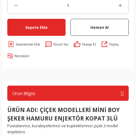
Sepete Ekle
Hemen Al
Yorum Yaz
Tavsiye Et
Paylaş
Karşılaştır
Ürün Bilgisi
ÜRÜN ADI: ÇİÇEK MODELLERİ MİNİ BOY
ŞEKER HAMURU ENJEKTÖR KOPAT 3LÜ
Pastalarınızı, kurabiyelerinizi ve kupkeklerinizi çiçek 3 model
enjektörü