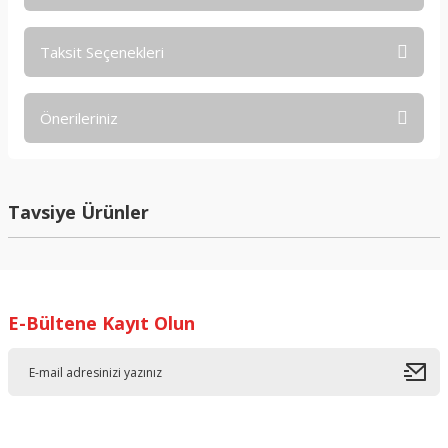
Taksit Seçenekleri
Bu ürüne ilk yorumu siz yapın!
Önerileriniz
Yorum Yaz
Bu ürünün fiyat bilgisi, resim, ürün açıklamalarında ve diğer
konularda yetersiz gördüğünüz noktaları öneri formunu
kullanarak tarafımıza iletebilirsiniz.
Tavsiye Ürünler
Görüş ve önerileriniz için teşekkür ederiz.
%45 İndirimli
Ürün resmi kalitesiz, bozuk veya görüntülenemiyor.
Ürün açıklamasında eksik bilgiler bulunuyor.
E-Bültene Kayıt Olun
Ürün bilgilerinde hatalar bulunuyor.
Ürün fiyatı diğer sitelerden daha pahalı.
Bu ürüne benzer farklı alternatifler olmalı.