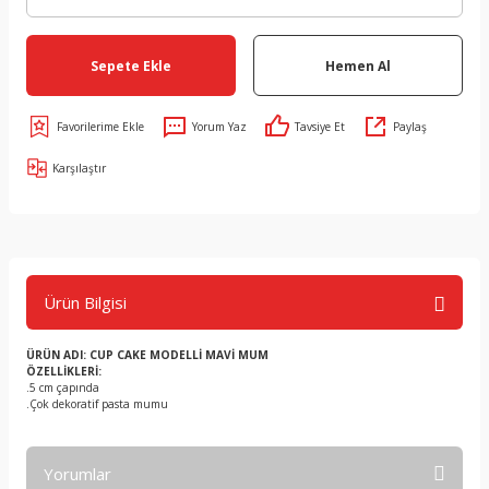
Sepete Ekle
Hemen Al
Yorum Yaz
Tavsiye Et
Paylaş
Karşılaştır
Ürün Bilgisi
ÜRÜN ADI: CUP CAKE MODELLİ MAVİ MUM
ÖZELLİKLERİ:
.5 cm çapında
.Çok dekoratif pasta mumu
Yorumlar