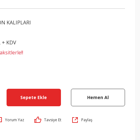
ON KALIPLARI
L + KDV
ksitlerle!!
Sepete Ekle
Hemen Al
Yorum Yaz
Tavsiye Et
Paylaş