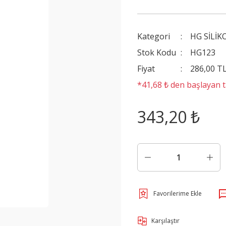
Kategori
HG SİLİK
Stok Kodu
HG123
Fiyat
286,00 T
*41,68 ₺ den başlayan ta
343,20 ₺
Karşılaştır