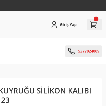
Giriş Yap
5377024009
 KUYRUĞU SİLİKON KALIBI
123