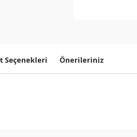
t Seçenekleri
Önerileriniz
arda yetersiz gördüğünüz noktaları öneri formunu kullanarak tarafımıza ilet
Bu ürüne ilk yorumu siz yapın!