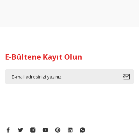
Ürün resmi kalitesiz, bozuk veya görüntülenemiyor.
Ürün açıklamasında eksik bilgiler bulunuyor.
Ürün bilgilerinde hatalar bulunuyor.
Ürün fiyatı diğer sitelerden daha pahalı.
Bu ürüne benzer farklı alternatifler olmalı.
E-Bültene Kayıt Olun