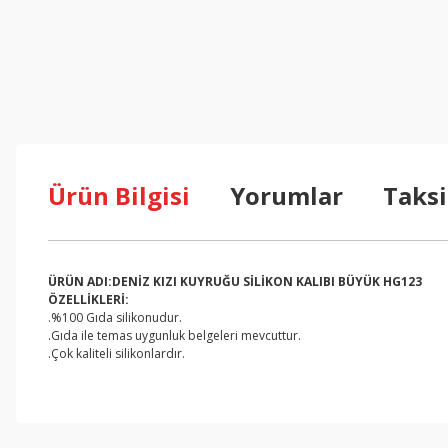
Ürün Bilgisi
Yorumlar
Taksi
ÜRÜN ADI:DENİZ KIZI KUYRUĞU SİLİKON KALIBI BÜYÜK HG123
ÖZELLİKLERİ:
.%100 Gıda silikonudur.
.Gıda ile temas uygunluk belgeleri mevcuttur.
.Çok kaliteli silikonlardır.
Bu ürünün fiyat bilgisi, resim, ürün açıklamalarında ve diğer konul
Görüş ve önerileriniz için teşekkür ederiz.