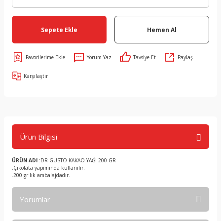
Sepete Ekle
Hemen Al
Yorum Yaz
Tavsiye Et
Paylaş
Karşılaştır
Ürün Bilgisi
ÜRÜN ADI
:DR GUSTO KAKAO YAĞI 200 GR
.Çikolata yapımında kullanılır.
.200 gr lık ambalajdadır.
Yorumlar