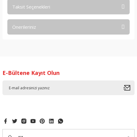
Taksit Seçenekleri
Bu ürüne ilk yorumu siz yapın!
Önerileriniz
Yorum Yaz
Bu ürünün fiyat bilgisi, resim, ürün açıklamalarında ve diğer
konularda yetersiz gördüğünüz noktaları öneri formunu
kullanarak tarafımıza iletebilirsiniz.
Görüş ve önerileriniz için teşekkür ederiz.
E-Bültene Kayıt Olun
Ürün resmi kalitesiz, bozuk veya görüntülenemiyor.
Ürün açıklamasında eksik bilgiler bulunuyor.
Ürün bilgilerinde hatalar bulunuyor.
Ürün fiyatı diğer sitelerden daha pahalı.
Bu ürüne benzer farklı alternatifler olmalı.