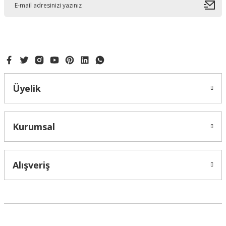
Ürün bilgilerinde hatalar bulunuyor.
Ürün fiyatı diğer sitelerden daha pahalı.
Bu ürüne benzer farklı alternatifler olmalı.
Üyelik
Gönder
Kurumsal
Alışveriş