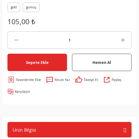
gold
gümüş
105,00 ₺
Sepete Ekle
Hemen Al
Yorum Yaz
Tavsiye Et
Paylaş
Karşılaştır
Ürün Bilgisi