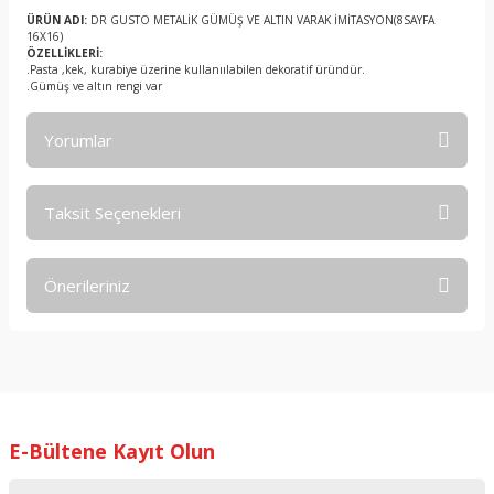
ÜRÜN ADI:
DR GUSTO METALİK GÜMÜŞ VE ALTIN VARAK İMİTASYON(8SAYFA
16X16)
ÖZELLİKLERİ:
.Pasta ,kek, kurabiye üzerine kullanıılabilen dekoratif üründür.
.Gümüş ve altın rengi var
Yorumlar
Taksit Seçenekleri
Bu ürüne ilk yorumu siz yapın!
Önerileriniz
Yorum Yaz
Bu ürünün fiyat bilgisi, resim, ürün açıklamalarında ve diğer
konularda yetersiz gördüğünüz noktaları öneri formunu
kullanarak tarafımıza iletebilirsiniz.
Görüş ve önerileriniz için teşekkür ederiz.
E-Bültene Kayıt Olun
Ürün resmi kalitesiz, bozuk veya görüntülenemiyor.
Ürün açıklamasında eksik bilgiler bulunuyor.