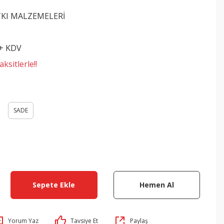
TKI MALZEMELERİ
 + KDV
ksitlerle!!
SADE
Sepete Ekle
Hemen Al
Yorum Yaz
Tavsiye Et
Paylaş