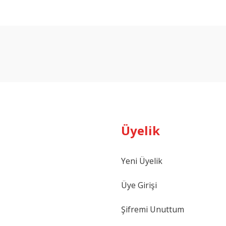
arda yetersiz gördüğünüz noktaları öneri formunu kullanarak tarafımıza ilet
Bu ürüne ilk yorumu siz yapın!
Yorum Yaz
Üyelik
Yeni Üyelik
Gönder
Üye Girişi
Şifremi Unuttum