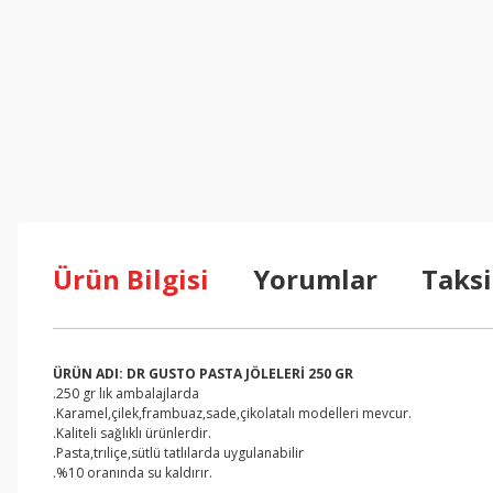
Ürün Bilgisi
Yorumlar
Taksi
ÜRÜN ADI: DR GUSTO PASTA JÖLELERİ 250 GR
.250 gr lık ambalajlarda
.Karamel,çilek,frambuaz,sade,çikolatalı modelleri mevcur.
.Kaliteli sağlıklı ürünlerdir.
.Pasta,trıliçe,sütlü tatlılarda uygulanabilir
.%10 oranında su kaldırır.