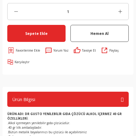
Sepete Ekle
Hemen Al
Yorum Yaz
Tavsiye Et
Paylaş
Karşılaştır
Ürün Bilgisi
ÜRÜN ADI: DR GUSTO YENİLEBİLİR GIDA ÇÖZÜCÜ ALKOL İÇERMEZ 40 GR
ÖZELLİKLERİ:
.Alkol içermeyen yenilebilir gıda çözücüdür.
.40 gr lılk ambalajdadır.
.Bütün metalik boyalarınızı bu çözücü ile açabilirsiniz