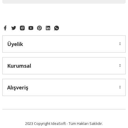
Bu ürüne benzer farklı alternatifler olmalı.
Gönder
Üyelik
Kurumsal
Alışveriş
DR GUSTE METALİK TOZ BOYALAR 10 GR ALTIN-GÜMÜŞ-SEDEF-BAKIR-MOR
2023 Copyright IdeaSoft - Tüm Hakları Saklıdır.