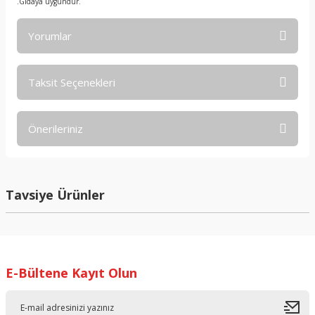
.Gıdaya uygundur.
Yorumlar
Taksit Seçenekleri
Bu ürüne ilk yorumu siz yapın!
Önerileriniz
Yorum Yaz
Bu ürünün fiyat bilgisi, resim, ürün açıklamalarında ve diğer
konularda yetersiz gördüğünüz noktaları öneri formunu
kullanarak tarafımıza iletebilirsiniz.
Tavsiye Ürünler
Görüş ve önerileriniz için teşekkür ederiz.
Ürün resmi kalitesiz, bozuk veya görüntülenemiyor.
Ürün açıklamasında eksik bilgiler bulunuyor.
E-Bültene Kayıt Olun
Ürün bilgilerinde hatalar bulunuyor.
Ürün fiyatı diğer sitelerden daha pahalı.