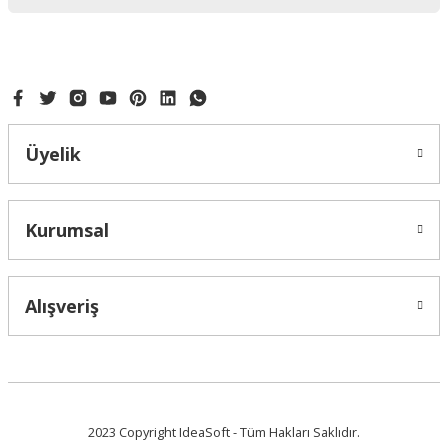
Bu ürüne benzer farklı alternatifler olmalı.
SİYAH GIDA KALEMİ ÇİFT UÇLU
Gönder
Üyelik
100,00 ₺
Kurumsal
Alışveriş
2023 Copyright IdeaSoft - Tüm Hakları Saklıdır.