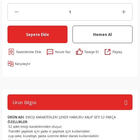
Sepete Ekle
Hemen Al
Yorum Yaz
Tavsiye Et
Paylaş
Karşılaştır
Ürün Bilgisi
ÜRÜN ADI
: EMOJI KARAKTERLERİ ŞEKER HAMURU KALIP SETİ 52 PARÇA
ÖZELLİKLER:
.52 adet emoji karakterinden oluşur.
.Transfer yapmak için yada iz yapmak için kullanılabir.
.cup cake, kurabiye, pasta üzerine dekor olarak kullanılabilir.