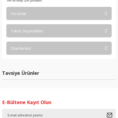
.Her bir emoji 2cm çaındadır.
Yorumlar
Taksit Seçenekleri
Bu ürüne ilk yorumu siz yapın!
Önerileriniz
Yorum Yaz
Bu ürünün fiyat bilgisi, resim, ürün açıklamalarında ve diğer
konularda yetersiz gördüğünüz noktaları öneri formunu
kullanarak tarafımıza iletebilirsiniz.
Tavsiye Ürünler
Görüş ve önerileriniz için teşekkür ederiz.
Yeni
Ürün resmi kalitesiz, bozuk veya görüntülenemiyor.
Ürün açıklamasında eksik bilgiler bulunuyor.
E-Bültene Kayıt Olun
Ürün bilgilerinde hatalar bulunuyor.
Ürün fiyatı diğer sitelerden daha pahalı.