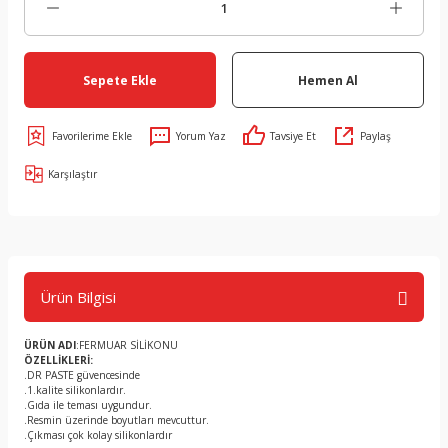
Sepete Ekle
Hemen Al
Yorum Yaz
Tavsiye Et
Paylaş
Karşılaştır
Ürün Bilgisi
ÜRÜN ADI
:FERMUAR SİLİKONU
ÖZELLİKLERİ:
.DR PASTE güvencesinde
.1.kalite silikonlardır.
.Gıda ile teması uygundur.
.Resmin üzerinde boyutları mevcuttur.
.Çıkması çok kolay silikonlardır