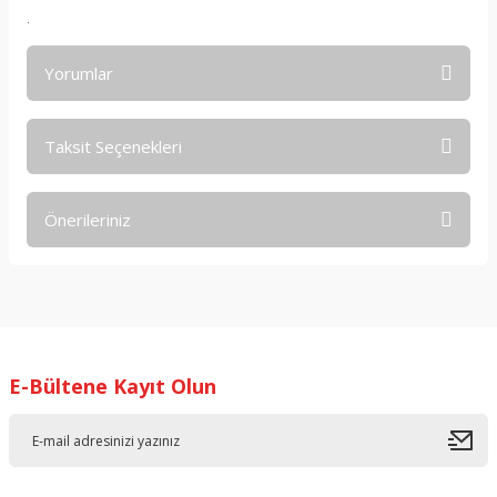
.
Yorumlar
Taksit Seçenekleri
Bu ürüne ilk yorumu siz yapın!
Önerileriniz
Yorum Yaz
Bu ürünün fiyat bilgisi, resim, ürün açıklamalarında ve diğer
konularda yetersiz gördüğünüz noktaları öneri formunu
kullanarak tarafımıza iletebilirsiniz.
Görüş ve önerileriniz için teşekkür ederiz.
E-Bültene Kayıt Olun
Ürün resmi kalitesiz, bozuk veya görüntülenemiyor.
Ürün açıklamasında eksik bilgiler bulunuyor.
Ürün bilgilerinde hatalar bulunuyor.
Ürün fiyatı diğer sitelerden daha pahalı.