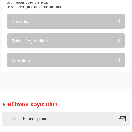
.Altın ve gümüş rengi mevcut
.Pasta üzeri için dekoratif bir üründür
Yorumlar
Taksit Seçenekleri
Bu ürüne ilk yorumu siz yapın!
Önerileriniz
Yorum Yaz
Bu ürünün fiyat bilgisi, resim, ürün açıklamalarında ve diğer
konularda yetersiz gördüğünüz noktaları öneri formunu
kullanarak tarafımıza iletebilirsiniz.
Görüş ve önerileriniz için teşekkür ederiz.
E-Bültene Kayıt Olun
Ürün resmi kalitesiz, bozuk veya görüntülenemiyor.
Ürün açıklamasında eksik bilgiler bulunuyor.
Ürün bilgilerinde hatalar bulunuyor.
Ürün fiyatı diğer sitelerden daha pahalı.