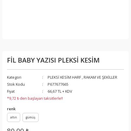
FİL BABY YAZISI PLEKSİ KESİM
Kategori
PLEKSİ KESİM HARF , RAKAM VE ŞEKİLLER
Stok Kodu
P677677665
Fiyat
66,67 TL + KDV
*9,72 ₺ den başlayan taksitlerle!!
renk
altın
gümüş
80,00 ₺