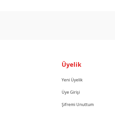
arda yetersiz gördüğünüz noktaları öneri formunu kullanarak tarafımıza ilet
Bu ürüne ilk yorumu siz yapın!
Yorum Yaz
Üyelik
Yeni Üyelik
Gönder
Üye Girişi
Şifremi Unuttum