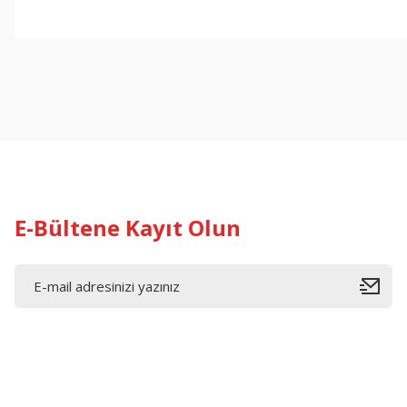
Bu ürünün fiyat bilgisi, resim, ürün açıklamalarında ve diğer konul
Görüş ve önerileriniz için teşekkür ederiz.
Ürün resmi kalitesiz, bozuk veya görüntülenemiyor.
Ürün açıklamasında eksik bilgiler bulunuyor.
Ürün bilgilerinde hatalar bulunuyor.
Ürün fiyatı diğer sitelerden daha pahalı.
Bu ürüne benzer farklı alternatifler olmalı.
E-Bültene Kayıt Olun