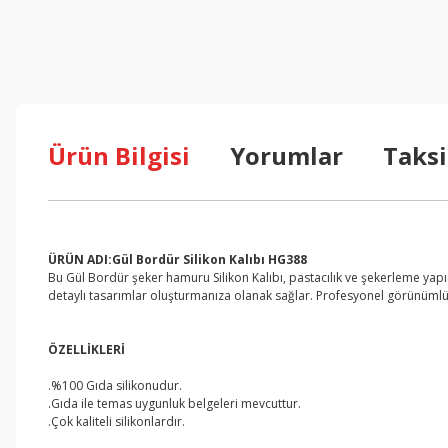
Ürün Bilgisi
Yorumlar
Taksi
ÜRÜN ADI:Gül Bordür Silikon Kalıbı HG388
Bu Gül Bordür şeker hamuru Silikon Kalıbı, pastacılık ve şekerleme yapım
detaylı tasarımlar oluşturmanıza olanak sağlar. Profesyonel görünümlü 
ÖZELLİKLERİ
.%100 Gıda silikonudur.
.Gıda ile temas uygunluk belgeleri mevcuttur.
.Çok kaliteli silikonlardır.