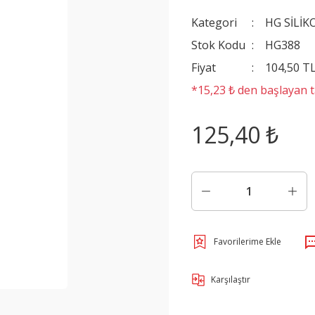
Kategori
HG SİLİK
Stok Kodu
HG388
Fiyat
104,50 T
*15,23 ₺ den başlayan ta
125,40 ₺
Karşılaştır