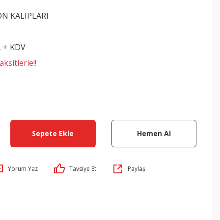
ON KALIPLARI
L + KDV
ksitlerle!!
Sepete Ekle
Hemen Al
Yorum Yaz
Tavsiye Et
Paylaş