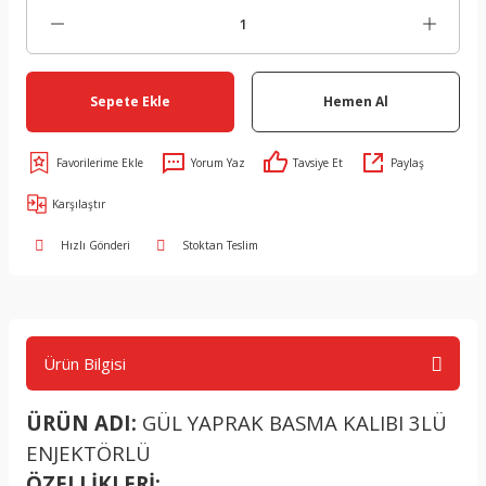
Sepete Ekle
Hemen Al
Yorum Yaz
Tavsiye Et
Paylaş
Karşılaştır
Hızlı Gönderi
Stoktan Teslim
Ürün Bilgisi
ÜRÜN ADI:
GÜL YAPRAK BASMA KALIBI 3LÜ
ENJEKTÖRLÜ
ÖZELLİKLERİ: