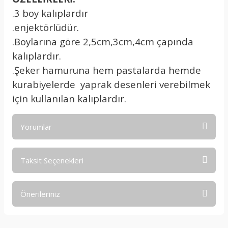
.3 boy kalıplardır
.enjektörlüdür.
.Boylarına göre 2,5cm,3cm,4cm çapında
kalıplardır.
.Şeker hamuruna hem pastalarda hemde
kurabiyelerde yaprak desenleri verebilmek
için kullanılan kalıplardır.
Yorumlar
Taksit Seçenekleri
Bu ürüne ilk yorumu siz yapın!
Önerileriniz
Yorum Yaz
Bu ürünün fiyat bilgisi, resim, ürün açıklamalarında ve diğer