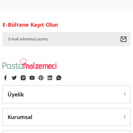
konularda yetersiz gördüğünüz noktaları öneri formunu
kullanarak tarafımıza iletebilirsiniz.
Görüş ve önerileriniz için teşekkür ederiz.
E-Bültene Kayıt Olun
Ürün resmi kalitesiz, bozuk veya görüntülenemiyor.
Ürün açıklamasında eksik bilgiler bulunuyor.
Ürün bilgilerinde hatalar bulunuyor.
Ürün fiyatı diğer sitelerden daha pahalı.
Bu ürüne benzer farklı alternatifler olmalı.
Üyelik
Gönder
Kurumsal