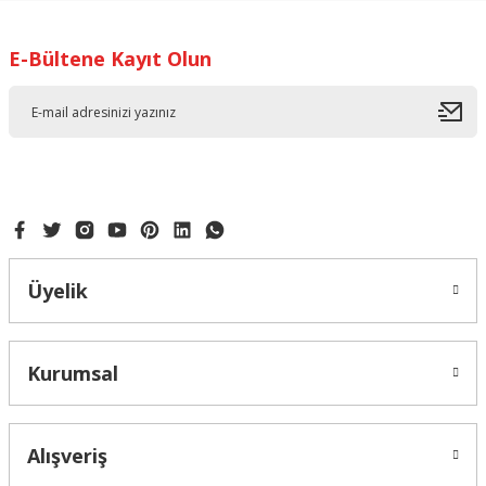
Ürün resmi kalitesiz, bozuk veya görüntülenemiyor.
Ürün açıklamasında eksik bilgiler bulunuyor.
E-Bültene Kayıt Olun
Ürün bilgilerinde hatalar bulunuyor.
Ürün fiyatı diğer sitelerden daha pahalı.
Bu ürüne benzer farklı alternatifler olmalı.
KAR TANESİ ENJEKTÖRLÜ 3LÜ KALIBI
Gönder
Üyelik
142,50 ₺
Kurumsal
Alışveriş