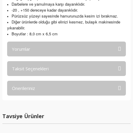
Darbelere ve yamulmaya karşı dayanıklıdır.
-20 , +150 dereceye kadar dayanıklıdır.
Pürüzsüz yüzeyi sayesinde hamurunuzda kesim izi bırakmaz.
Diğer ürünlerde olduğu gibi elinizi kesmez, bulaşık makinesinde
yıkanabilir.
Boyutlar : 8,0
cm x 6,5 cm
Yorumlar
Taksit Seçenekleri
Bu ürüne ilk yorumu siz yapın!
Önerileriniz
Yorum Yaz
Bu ürünün fiyat bilgisi, resim, ürün açıklamalarında ve diğer
konularda yetersiz gördüğünüz noktaları öneri formunu
kullanarak tarafımıza iletebilirsiniz.
Tavsiye Ürünler
Görüş ve önerileriniz için teşekkür ederiz.