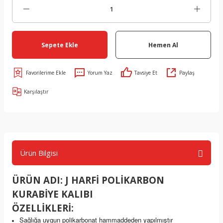
Sepete Ekle
Hemen Al
Yorum Yaz
Tavsiye Et
Paylaş
Karşılaştır
Ürün Bilgisi
ÜRÜN ADI: J HARFİ POLİKARBON
KURABİYE KALIBI
ÖZELLİKLERİ:
Sağlığa uygun polikarbonat hammaddeden yapılmıştır