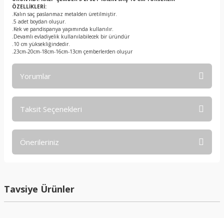
ÖZELLİKLERİ:
.Kalın saç paslanmaz metalden üretilmiştir.
.5 adet boydan oluşur.
.Kek ve pandispanya yapımında kullanılır.
.Devamlı evladiyelik kullanılabilecek bir üründür
.10 cm yüksekliğindedir.
.23cm-20cm-18cm-16cm-13cm çemberlerden oluşur
Yorumlar
Taksit Seçenekleri
Bu ürüne ilk yorumu siz yapın!
Önerileriniz
Yorum Yaz
Bu ürünün fiyat bilgisi, resim, ürün açıklamalarında ve diğer
konularda yetersiz gördüğünüz noktaları öneri formunu
kullanarak tarafımıza iletebilirsiniz.
Tavsiye Ürünler
Görüş ve önerileriniz için teşekkür ederiz.
Ürün resmi kalitesiz, bozuk veya görüntülenemiyor.