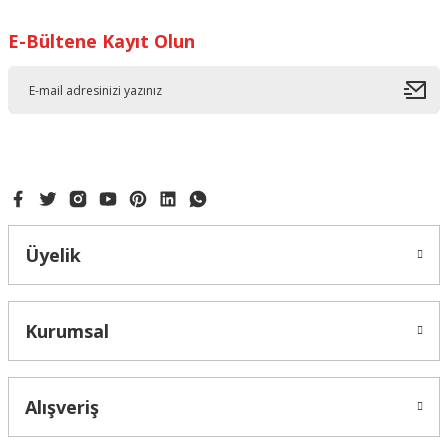
Ürün açıklamasında eksik bilgiler bulunuyor.
E-Bültene Kayıt Olun
Ürün bilgilerinde hatalar bulunuyor.
Ürün fiyatı diğer sitelerden daha pahalı.
Bu ürüne benzer farklı alternatifler olmalı.
PANDİSPANYA TESTERESİ
DÖNER PASTA SIVAMA STANDI
Gönder
Üyelik
150,00 ₺
350,00 ₺
Kurumsal
Alışveriş