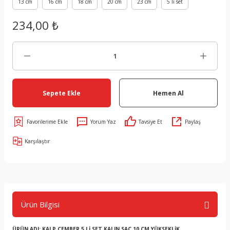
13 cm
16 cm
18 cm
20 cm
23 cm
5 li set
234,00 ₺
Sepete Ekle
Hemen Al
Yorum Yaz
Tavsiye Et
Paylaş
Karşılaştır
Ürün Bilgisi
ÜRÜN ADI: KALP ÇEMBER 5 Lİ SET KALIN SAÇ 10 CM YÜKSEKLİK