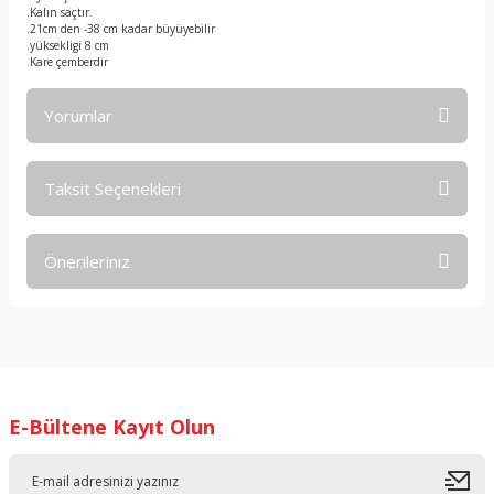
.Kalın saçtır.
.21cm den -38 cm kadar büyüyebilir
.yüksekligi 8 cm
.Kare çemberdir
Yorumlar
Taksit Seçenekleri
Bu ürüne ilk yorumu siz yapın!
Önerileriniz
Yorum Yaz
Bu ürünün fiyat bilgisi, resim, ürün açıklamalarında ve diğer
konularda yetersiz gördüğünüz noktaları öneri formunu
kullanarak tarafımıza iletebilirsiniz.
Görüş ve önerileriniz için teşekkür ederiz.
E-Bültene Kayıt Olun
Ürün resmi kalitesiz, bozuk veya görüntülenemiyor.
Ürün açıklamasında eksik bilgiler bulunuyor.