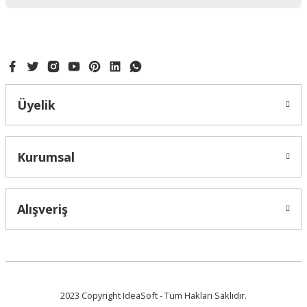
Ürün bilgilerinde hatalar bulunuyor.
Ürün fiyatı diğer sitelerden daha pahalı.
Bu ürüne benzer farklı alternatifler olmalı.
Üyelik
Gönder
Kurumsal
Alışveriş
2023 Copyright IdeaSoft - Tüm Hakları Saklıdır.