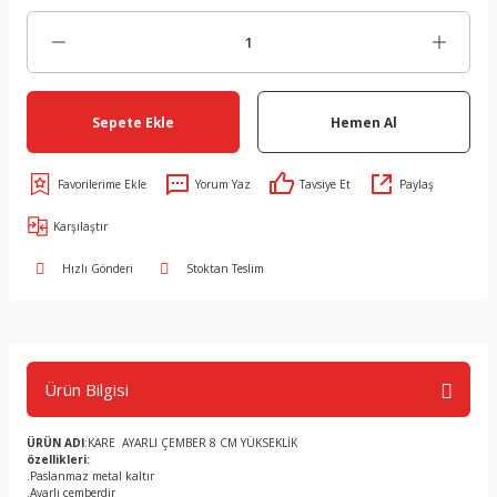
Sepete Ekle
Hemen Al
Yorum Yaz
Tavsiye Et
Paylaş
Karşılaştır
Hızlı Gönderi
Stoktan Teslim
Ürün Bilgisi
ÜRÜN ADI
:KARE AYARLI ÇEMBER 8 CM YÜKSEKLİK
özellikleri:
.Paslanmaz metal kaltır
.Ayarlı çemberdir