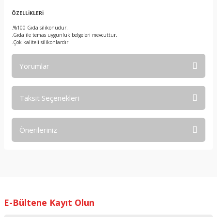
ÖZELLİKLERİ
.%100 Gıda silikonudur.
.Gıda ile temas uygunluk belgeleri mevcuttur.
.Çok kaliteli silikonlardır.
Yorumlar
Taksit Seçenekleri
Bu ürüne ilk yorumu siz yapın!
Önerileriniz
Yorum Yaz
Bu ürünün fiyat bilgisi, resim, ürün açıklamalarında ve diğer
konularda yetersiz gördüğünüz noktaları öneri formunu
kullanarak tarafımıza iletebilirsiniz.
Görüş ve önerileriniz için teşekkür ederiz.
E-Bültene Kayıt Olun
Ürün resmi kalitesiz, bozuk veya görüntülenemiyor.