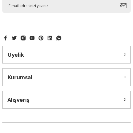
Ürün açıklamasında eksik bilgiler bulunuyor.
Ürün bilgilerinde hatalar bulunuyor.
Ürün fiyatı diğer sitelerden daha pahalı.
Bu ürüne benzer farklı alternatifler olmalı.
Üyelik
Gönder
Kurumsal
Alışveriş