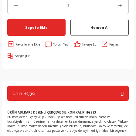
Sepete Ekle
Hemen Al
Yorum Yaz
Tavsiye Et
Paylaş
Karşılaştır
Ürün Bilgisi
ÜRÜN ADI:KARE DESENLİ ÇERÇEVE SİLİKON KALIP HG283
Bu kare desenli çerçeve şeklindeki şeker hamuru silikon kalıp, pasta ve
kurabiyelerinizin üzerine harika desenler kazandırmanıza yardımcı olacak. Yüksek
kaliteli silikon malzemeden üretilmiş olan bu kalıp, kullanımı kolay ve temizliği de
oldukça pratiktir. Unutulmaz pasta ve kurabiye deneyimleri için ideal bir seçenek.