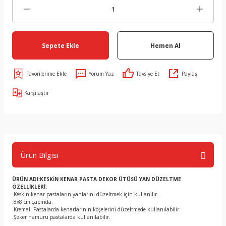
Sepete Ekle
Hemen Al
Yorum Yaz
Tavsiye Et
Paylaş
Karşılaştır
Ürün Bilgisi
ÜRÜN ADI:KESKİN KENAR PASTA DEKOR ÜTÜSÜ YAN DÜZELTME
ÖZELLİKLERİ:
.Keskin kenar pastaların yanlarını düzeltmek için kullanılır.
.8x8 cm çapında.
.Kremalı Pastalarda kenarlarının köşelerini düzeltmede kullanılabilir.
.Şeker hamuru pastalarda kullanılabilir.