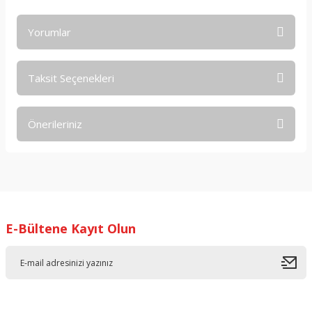
Yorumlar
Taksit Seçenekleri
Bu ürüne ilk yorumu siz yapın!
Önerileriniz
Yorum Yaz
Bu ürünün fiyat bilgisi, resim, ürün açıklamalarında ve diğer
konularda yetersiz gördüğünüz noktaları öneri formunu
kullanarak tarafımıza iletebilirsiniz.
Görüş ve önerileriniz için teşekkür ederiz.
E-Bültene Kayıt Olun
Ürün resmi kalitesiz, bozuk veya görüntülenemiyor.
Ürün açıklamasında eksik bilgiler bulunuyor.
Ürün bilgilerinde hatalar bulunuyor.
Ürün fiyatı diğer sitelerden daha pahalı.
Bu ürüne benzer farklı alternatifler olmalı.