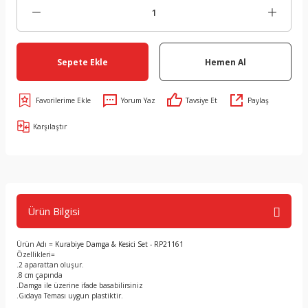
Sepete Ekle
Hemen Al
Yorum Yaz
Tavsiye Et
Paylaş
Karşılaştır
Ürün Bilgisi
Ürün Adı =
Kurabiye Damga & Kesici Set - RP21161
Özellikleri=
.2 aparattan oluşur.
.8 cm çapında
.Damga ile üzerine ifade basabilirsiniz
.Gıdaya Teması uygun plastiktir.