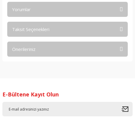
Yorumlar
Taksit Seçenekleri
Bu ürüne ilk yorumu siz yapın!
Önerileriniz
Yorum Yaz
Bu ürünün fiyat bilgisi, resim, ürün açıklamalarında ve diğer
konularda yetersiz gördüğünüz noktaları öneri formunu
kullanarak tarafımıza iletebilirsiniz.
Görüş ve önerileriniz için teşekkür ederiz.
E-Bültene Kayıt Olun
Ürün resmi kalitesiz, bozuk veya görüntülenemiyor.
Ürün açıklamasında eksik bilgiler bulunuyor.
Ürün bilgilerinde hatalar bulunuyor.
Ürün fiyatı diğer sitelerden daha pahalı.
Bu ürüne benzer farklı alternatifler olmalı.