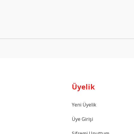
Bu ürüne ilk yorumu siz yapın!
Yorum Yaz
Üyelik
Gönder
Yeni Üyelik
Üye Girişi
Şifremi Unuttum