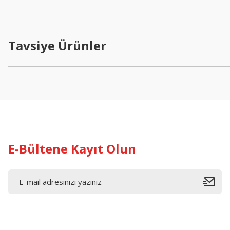
Ürün resmi kalitesiz, bozuk veya görüntülenemiyor.
Ürün açıklamasında eksik bilgiler bulunuyor.
Tavsiye Ürünler
Ürün bilgilerinde hatalar bulunuyor.
Ürün fiyatı diğer sitelerden daha pahalı.
Bu ürüne benzer farklı alternatifler olmalı.
E-Bültene Kayıt Olun