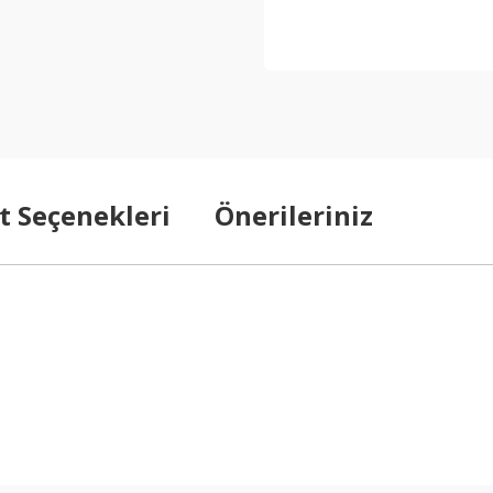
t Seçenekleri
Önerileriniz
arda yetersiz gördüğünüz noktaları öneri formunu kullanarak tarafımıza ilet