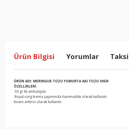
Ürün Bilgisi
Yorumlar
Taksi
ÜRÜN ADI: MERINGUE TOZU YUMURTA AKI TOZU 50GR
ÖZELLİKLERİ:
.50 gr lık ambalajda
.Royal ıcıng krema yapımında hammadde olarak kullanılır.
Kıvam arttırıcı olarak kullanılır.
Bu ürünün fiyat bilgisi, resim, ürün açıklamalarında ve diğer konul
Görüş ve önerileriniz için teşekkür ederiz.