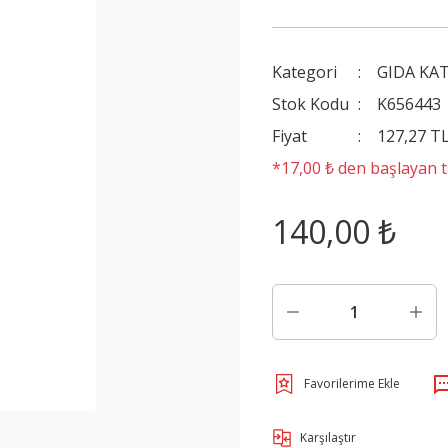
Kategori
GIDA KA
Stok Kodu
K656443
Fiyat
127,27 T
*17,00 ₺ den başlayan ta
140,00 ₺
Karşılaştır