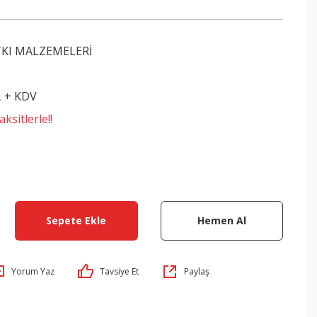
TKI MALZEMELERİ
L + KDV
ksitlerle!!
Sepete Ekle
Hemen Al
Yorum Yaz
Tavsiye Et
Paylaş