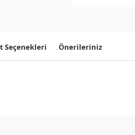
t Seçenekleri
Önerileriniz
arda yetersiz gördüğünüz noktaları öneri formunu kullanarak tarafımıza ilet
Bu ürüne ilk yorumu siz yapın!