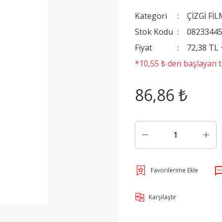
Kategori
ÇİZGİ F
Stok Kodu
0823344
Fiyat
72,38 TL
*10,55 ₺ den başlayan ta
86,86 ₺
Karşılaştır