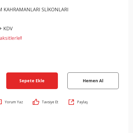
İLM KAHRAMANLARI SLİKONLARI
5
 + KDV
ksitlerle!!
Sepete Ekle
Hemen Al
Yorum Yaz
Tavsiye Et
Paylaş