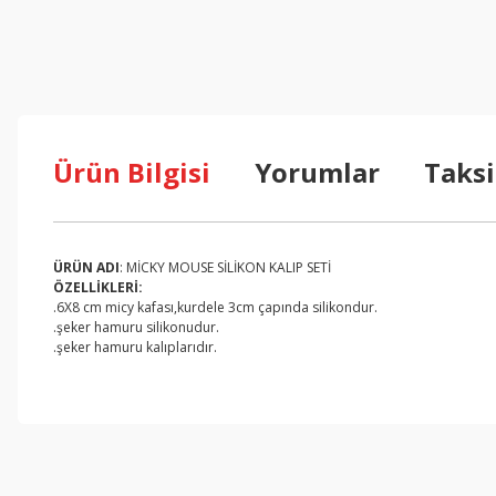
Ürün Bilgisi
Yorumlar
Taksi
ÜRÜN ADI
: MİCKY MOUSE SİLİKON KALIP SETİ
ÖZELLİKLERİ:
.6X8 cm micy kafası,kurdele 3cm çapında silikondur.
.şeker hamuru silikonudur.
.şeker hamuru kalıplarıdır.
Bu ürünün fiyat bilgisi, resim, ürün açıklamalarında ve diğer konul
Görüş ve önerileriniz için teşekkür ederiz.
Ürün resmi kalitesiz, bozuk veya görüntülenemiyor.