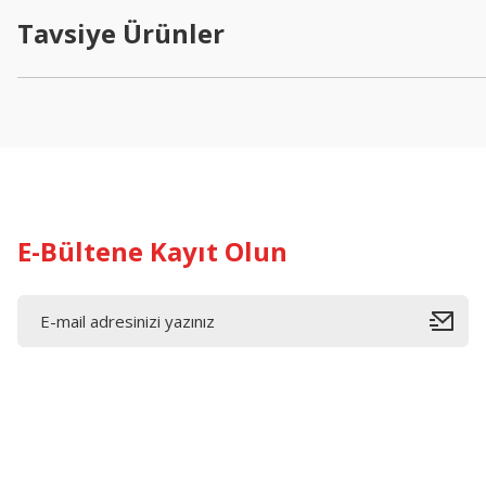
Ürün açıklamasında eksik bilgiler bulunuyor.
Tavsiye Ürünler
Ürün bilgilerinde hatalar bulunuyor.
Ürün fiyatı diğer sitelerden daha pahalı.
Bu ürüne benzer farklı alternatifler olmalı.
E-Bültene Kayıt Olun
KIRMIZI GIDA KALEMİ TEK UÇLU