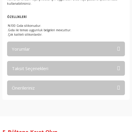
kullanabilirsiniz.
ÖZELLİKLERİ
.%100 Gıda silikonudur.
.Gıda ile temas uygunluk belgeleri mevcuttur.
.Çok kaliteli silikonlardır.
Yorumlar
Taksit Seçenekleri
Bu ürüne ilk yorumu siz yapın!
Önerileriniz
Yorum Yaz
Bu ürünün fiyat bilgisi, resim, ürün açıklamalarında ve diğer
konularda yetersiz gördüğünüz noktaları öneri formunu
kullanarak tarafımıza iletebilirsiniz.
Görüş ve önerileriniz için teşekkür ederiz.