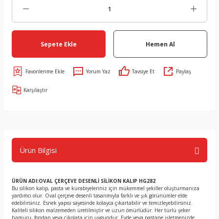
Sepete Ekle
Hemen Al
Yorum Yaz
Tavsiye Et
Paylaş
Karşılaştır
Ürün Bilgisi
ÜRÜN ADI:OVAL ÇERÇEVE DESENLİ SİLİKON KALIP HG282
Bu silikon kalıp, pasta ve kurabiyeleriniz için mükemmel şekiller oluşturmanıza
yardımcı olur. Oval çerçeve desenli tasarımıyla farklı ve şık görünümler elde
edebilirsiniz. Esnek yapısı sayesinde kolayca çıkartabilir ve temizleyebilirsiniz.
Kaliteli silikon malzemeden üretilmiştir ve uzun ömürlüdür. Her türlü şeker
hamuru, fondan veya çikolata için uygundur. Evde veya pastane işletmenizde