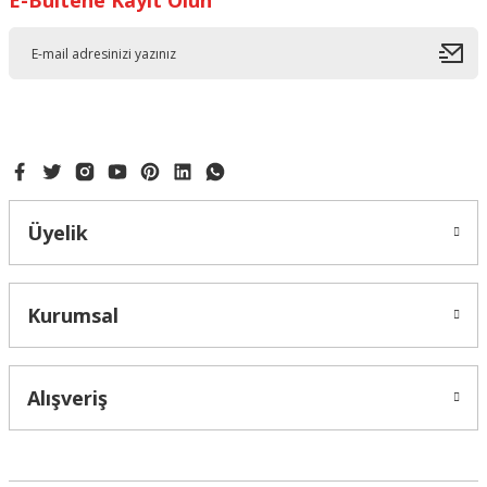
E-Bültene Kayıt Olun
Ürün resmi kalitesiz, bozuk veya görüntülenemiyor.
Ürün açıklamasında eksik bilgiler bulunuyor.
Ürün bilgilerinde hatalar bulunuyor.
Ürün fiyatı diğer sitelerden daha pahalı.
Bu ürüne benzer farklı alternatifler olmalı.
Üyelik
Gönder
Kurumsal
Alışveriş