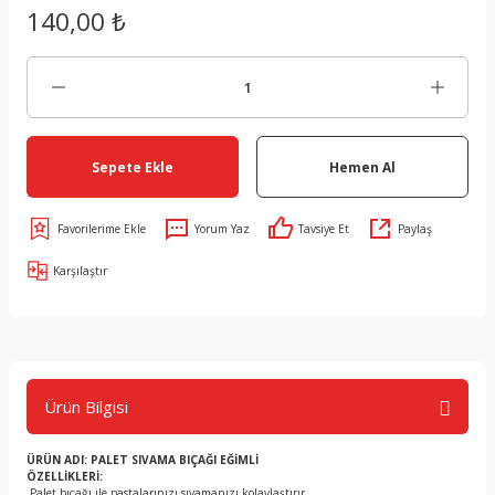
140,00 ₺
Sepete Ekle
Hemen Al
Yorum Yaz
Tavsiye Et
Paylaş
Karşılaştır
Ürün Bilgisi
ÜRÜN ADI: PALET SIVAMA BIÇAĞI EĞİMLİ
ÖZELLİKLERİ:
.Palet bıçağı ile pastalarınızı sıvamanızı kolaylaştırır.