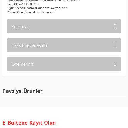
.Paslanmaz bıçaklardır.
.Eğimli olması pasta sıvamanızı kolaylaştırır.
.15cm-20cm-25cm elimizde mevcut
Yorumlar
Taksit Seçenekleri
Bu ürüne ilk yorumu siz yapın!
Önerileriniz
Yorum Yaz
Bu ürünün fiyat bilgisi, resim, ürün açıklamalarında ve diğer
konularda yetersiz gördüğünüz noktaları öneri formunu
kullanarak tarafımıza iletebilirsiniz.
Tavsiye Ürünler
Görüş ve önerileriniz için teşekkür ederiz.
Ürün resmi kalitesiz, bozuk veya görüntülenemiyor.
Ürün açıklamasında eksik bilgiler bulunuyor.
E-Bültene Kayıt Olun
Ürün bilgilerinde hatalar bulunuyor.