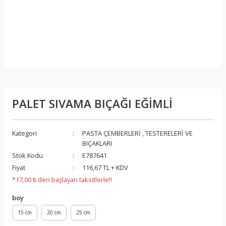
PALET SIVAMA BIÇAĞI EĞİMLİ
Kategori
PASTA ÇEMBERLERİ , TESTERELERİ VE
BIÇAKLARI
Stok Kodu
E787641
Fiyat
116,67 TL + KDV
*17,00 ₺ den başlayan taksitlerle!!
boy
15 cm
20 cm
25 cm