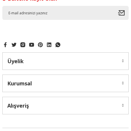
Ürün resmi kalitesiz, bozuk veya görüntülenemiyor.
Ürün açıklamasında eksik bilgiler bulunuyor.
Ürün bilgilerinde hatalar bulunuyor.
Ürün fiyatı diğer sitelerden daha pahalı.
Bu ürüne benzer farklı alternatifler olmalı.
Üyelik
Gönder
Kurumsal
Alışveriş