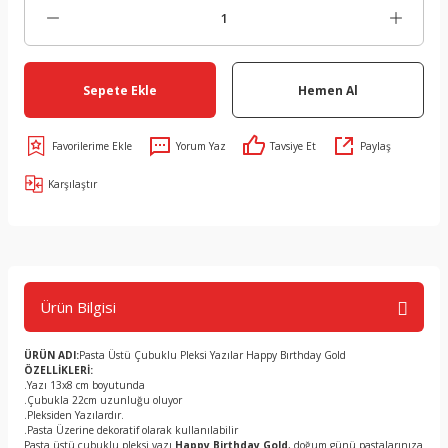
Sepete Ekle
Hemen Al
Yorum Yaz
Tavsiye Et
Paylaş
Karşılaştır
Ürün Bilgisi
ÜRÜN ADI:
Pasta Üstü Çubuklu Pleksi Yazılar Happy Bırthday Gold
ÖZELLİKLERİ:
.Yazı 13x8 cm boyutunda
.Çubukla 22cm uzunluğu oluyor
.Pleksiden Yazılardır.
.Pasta Üzerine dekoratif olarak kullanılabilir
Pasta üstü çubuklu pleksi yazı
Happy Birthday Gold
, doğum günü pastalarınıza