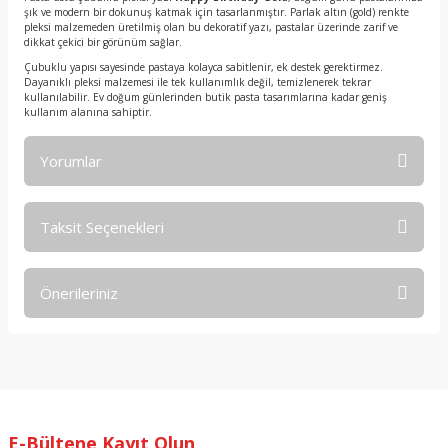
şık ve modern bir dokunuş katmak için tasarlanmıştır. Parlak altın (gold) renkte
pleksi malzemeden üretilmiş olan bu dekoratif yazı, pastalar üzerinde zarif ve
dikkat çekici bir görünüm sağlar.
Çubuklu yapısı sayesinde pastaya kolayca sabitlenir, ek destek gerektirmez.
Dayanıklı pleksi malzemesi ile tek kullanımlık değil, temizlenerek tekrar
kullanılabilir. Ev doğum günlerinden butik pasta tasarımlarına kadar geniş
kullanım alanına sahiptir.
Yorumlar
Taksit Seçenekleri
Bu ürüne ilk yorumu siz yapın!
Önerileriniz
Yorum Yaz
Bu ürünün fiyat bilgisi, resim, ürün açıklamalarında ve diğer
konularda yetersiz gördüğünüz noktaları öneri formunu
kullanarak tarafımıza iletebilirsiniz.
Görüş ve önerileriniz için teşekkür ederiz.
E-Bültene Kayıt Olun