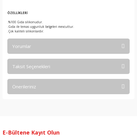
ÖZELLİKLERİ
.%100 Gıda silikonudur.
.Gıda ile temas uygunluk belgeleri mevcuttur.
.Çok kaliteli silikonlardır.
Yorumlar
Taksit Seçenekleri
Bu ürüne ilk yorumu siz yapın!
Önerileriniz
Yorum Yaz
Bu ürünün fiyat bilgisi, resim, ürün açıklamalarında ve diğer
konularda yetersiz gördüğünüz noktaları öneri formunu
kullanarak tarafımıza iletebilirsiniz.
Görüş ve önerileriniz için teşekkür ederiz.
E-Bültene Kayıt Olun
Ürün resmi kalitesiz, bozuk veya görüntülenemiyor.