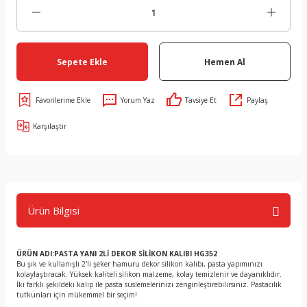
Sepete Ekle
Hemen Al
Yorum Yaz
Tavsiye Et
Paylaş
Karşılaştır
Ürün Bilgisi
ÜRÜN ADI:PASTA YANI 2Lİ DEKOR SİLİKON KALIBI HG352
Bu şık ve kullanışlı 2'li şeker hamuru dekor silikon kalıbı, pasta yapımınızı
kolaylaştıracak. Yüksek kaliteli silikon malzeme, kolay temizlenir ve dayanıklıdır.
İki farklı şekildeki kalıp ile pasta süslemelerinizi zenginleştirebilirsiniz. Pastacılık
tutkunları için mükemmel bir seçim!