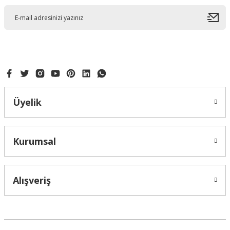
Ürün açıklamasında eksik bilgiler bulunuyor.
Ürün bilgilerinde hatalar bulunuyor.
Ürün fiyatı diğer sitelerden daha pahalı.
Bu ürüne benzer farklı alternatifler olmalı.
Üyelik
Gönder
Kurumsal
Alışveriş