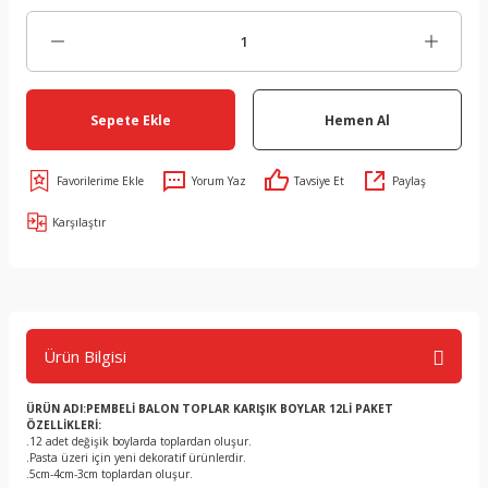
Sepete Ekle
Hemen Al
Yorum Yaz
Tavsiye Et
Paylaş
Karşılaştır
Ürün Bilgisi
ÜRÜN ADI:
PEMBELİ BALON TOPLAR KARIŞIK BOYLAR 12Lİ PAKET
ÖZELLİKLERİ:
.12 adet değişik boylarda toplardan oluşur.
.Pasta üzeri için yeni dekoratif ürünlerdir.
.5cm-4cm-3cm toplardan oluşur.