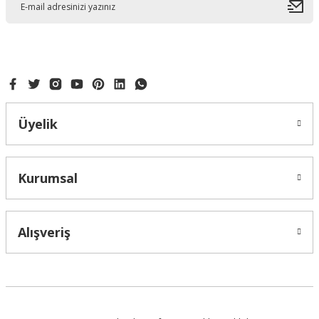
Ürün bilgilerinde hatalar bulunuyor.
Ürün fiyatı diğer sitelerden daha pahalı.
Bu ürüne benzer farklı alternatifler olmalı.
Üyelik
Gönder
Kurumsal
Alışveriş