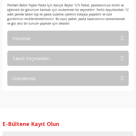
Pembeli Balon Toplar Pasta İçin Karışık Boylar 12'li Paket, pastalarınıza renkli ve
eğlenceli bir görünüm katmak için mükemmel bir seçenektir. Farklı boyutlardaki 12
adet pembe balon top ile pasta süsleme işlemini kolayca yapabilir ve özel
günlerinizi renklendirebilirsiniz. Bu eşsiz paket, pasta tasarımınızı tamamlamak
ve göz alıcı bir sunum yapmak için idealdir.
Yorumlar
Taksit Seçenekleri
Bu ürüne ilk yorumu siz yapın!
Önerileriniz
Yorum Yaz
Bu ürünün fiyat bilgisi, resim, ürün açıklamalarında ve diğer
konularda yetersiz gördüğünüz noktaları öneri formunu
kullanarak tarafımıza iletebilirsiniz.
Görüş ve önerileriniz için teşekkür ederiz.
E-Bültene Kayıt Olun
Ürün resmi kalitesiz, bozuk veya görüntülenemiyor.
Ürün açıklamasında eksik bilgiler bulunuyor.