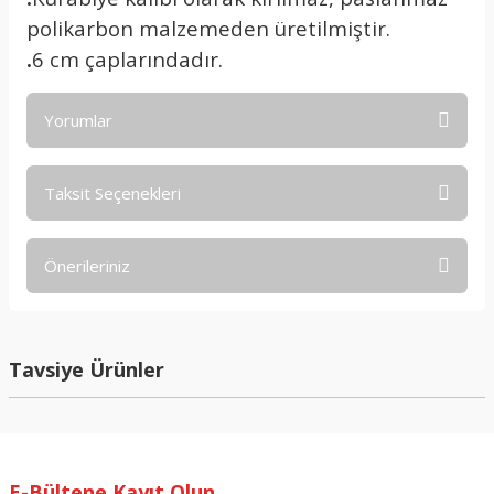
polikarbon malzemeden üretilmiştir.
.
6 cm çaplarındadır.
Yorumlar
Taksit Seçenekleri
Bu ürüne ilk yorumu siz yapın!
Önerileriniz
Yorum Yaz
Bu ürünün fiyat bilgisi, resim, ürün açıklamalarında ve diğer
konularda yetersiz gördüğünüz noktaları öneri formunu
kullanarak tarafımıza iletebilirsiniz.
Tavsiye Ürünler
Görüş ve önerileriniz için teşekkür ederiz.
Ürün resmi kalitesiz, bozuk veya görüntülenemiyor.
Ürün açıklamasında eksik bilgiler bulunuyor.
E-Bültene Kayıt Olun