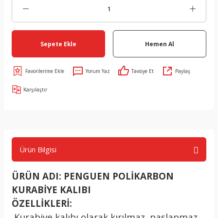
Sepete Ekle
Hemen Al
Yorum Yaz
Tavsiye Et
Paylaş
Karşılaştır
Ürün Bilgisi
ÜRÜN ADI: PENGUEN POLİKARBON
KURABİYE KALIBI
ÖZELLİKLERİ:
.
Kurabiye kalıbı olarak kırılmaz, paslanmaz