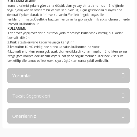
KULLANIM ALANI:
İsomalt kalorisi şekere göre daha düşük olan yapay bir tatlandırıcıdır.Eridiğinde
yoğun,akışkan ve saydam bir yapıya sahip olduğu için gastronomi dünyasında
dekoratif şeker olarak bilinir ve kullanılır.Yenilebilir gıda boyası ile
renklendirilmiştir.Özellikle buz,cam ve pırlanta gibi saydamlık etkisi olanürünlerde
izomalt kullanılabilir.
KULLANIMI:
1.Yanmaz yapışmaz derin bir tava yada tencereye kullanmak istediğiniz kadar
izomaltı dökün
2.Kısık ateşte eriyene kadar yavaşça karıştırın.
3.İzomaltın tümü eridiğinde altını kapatın,kullanıma hazırdır.
4.İzomalt eridikten sonra çok sıcak olur ve dikkatli kullanılmalıdır.Eridikten sonra
isteğe göre kalıpta dökülebilir veya silpat yada soğuk mermer üzerinde kısa süre
bekletilip elle temas edilebilecek ısıya düştükten sonra şekil verilebilir.
Yorumlar
Taksit Seçenekleri
Bu ürüne ilk yorumu siz yapın!
Önerileriniz
Yorum Yaz
Bu ürünün fiyat bilgisi, resim, ürün açıklamalarında ve diğer