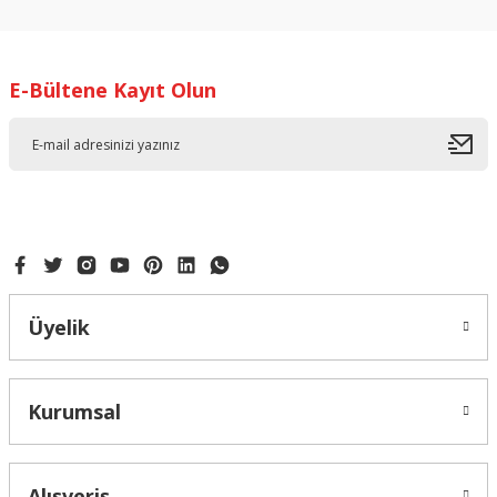
konularda yetersiz gördüğünüz noktaları öneri formunu
kullanarak tarafımıza iletebilirsiniz.
Görüş ve önerileriniz için teşekkür ederiz.
E-Bültene Kayıt Olun
Ürün resmi kalitesiz, bozuk veya görüntülenemiyor.
Ürün açıklamasında eksik bilgiler bulunuyor.
Ürün bilgilerinde hatalar bulunuyor.
Ürün fiyatı diğer sitelerden daha pahalı.
Bu ürüne benzer farklı alternatifler olmalı.
Üyelik
Gönder
Kurumsal
Alışveriş