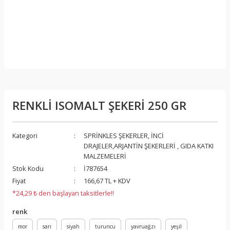
RENKLİ ISOMALT ŞEKERİ 250 GR
Kategori
SPRİNKLES ŞEKERLER, İNCİ
DRAJELER,ARJANTİN ŞEKERLERİ
,
GIDA KATKI
MALZEMELERİ
Stok Kodu
İ787654
Fiyat
166,67 TL + KDV
*24,29 ₺ den başlayan taksitlerle!!
renk
mor
sarı
siyah
turuncu
yavruağzı
yeşil