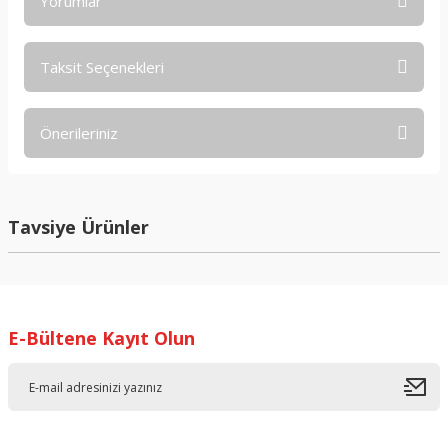
Yorumlar
Taksit Seçenekleri
Bu ürüne ilk yorumu siz yapın!
Önerileriniz
Yorum Yaz
Bu ürünün fiyat bilgisi, resim, ürün açıklamalarında ve diğer
konularda yetersiz gördüğünüz noktaları öneri formunu
kullanarak tarafımıza iletebilirsiniz.
Tavsiye Ürünler
Görüş ve önerileriniz için teşekkür ederiz.
Ürün resmi kalitesiz, bozuk veya görüntülenemiyor.
Ürün açıklamasında eksik bilgiler bulunuyor.
E-Bültene Kayıt Olun
Ürün bilgilerinde hatalar bulunuyor.
Ürün fiyatı diğer sitelerden daha pahalı.
Bu ürüne benzer farklı alternatifler olmalı.