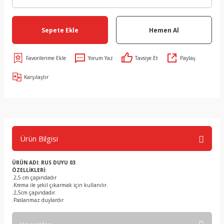
Sepete Ekle
Hemen Al
Yorum Yaz
Tavsiye Et
Paylaş
Karşılaştır
Ürün Bilgisi
ÜRÜN ADI: RUS DUYU 03
ÖZELLİKLERİ:
.2,5 cm çapındadır
.Krema ile şekil çıkarmak için kullanılır.
.2,5cm çapındadır.
.Paslanmaz duylardır