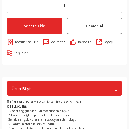
Sepete Ekle
Hemen Al
Yorum Yaz
Tavsiye Et
Paylaş
Karşılaştır
Ürün Bilgisi
ÜRÜN ADI
:RUS DUYU PLASTİK POLİKARBON SET 16 LI
ÖZELLİKLERİ:
.16 adet değişik rus duyu modelinden oluşur.
.Polikarbon sağlam plastik kalıplardan oluşur
.Genelde en çok kullanılan rus duylarından oluşur
.Kullanımı metal gibi sorunsuzdur.
.Krema sıkma değişik çiçek modelleri çıkarmakta kullanılır.