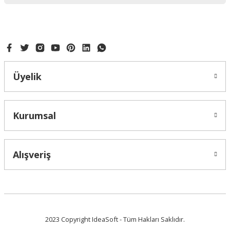
Gönder
Üyelik
Kurumsal
TEK KULLANIMLIK KREMA TORBASI 72 LİK KALİTELİ KALIN
Alışveriş
270,00 ₺
2023 Copyright IdeaSoft - Tüm Hakları Saklıdır.