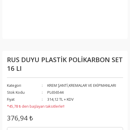
RUS DUYU PLASTİK POLİKARBON SET
16 LI
Kategori
KREM ŞANTİ,KREMALAR VE EKİPMANLARI
Stok Kodu
PL656544
Fiyat
314,12 TL + KDV
*45,78 ₺ den başlayan taksitlerle!!
376,94 ₺