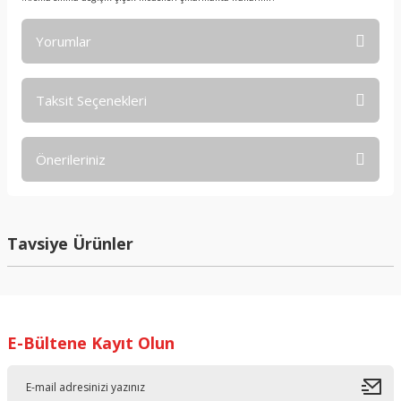
Yorumlar
Taksit Seçenekleri
Bu ürüne ilk yorumu siz yapın!
Önerileriniz
Yorum Yaz
Bu ürünün fiyat bilgisi, resim, ürün açıklamalarında ve diğer
konularda yetersiz gördüğünüz noktaları öneri formunu
kullanarak tarafımıza iletebilirsiniz.
Tavsiye Ürünler
Görüş ve önerileriniz için teşekkür ederiz.
Ürün resmi kalitesiz, bozuk veya görüntülenemiyor.
Ürün açıklamasında eksik bilgiler bulunuyor.
E-Bültene Kayıt Olun
Ürün bilgilerinde hatalar bulunuyor.
Ürün fiyatı diğer sitelerden daha pahalı.
Bu ürüne benzer farklı alternatifler olmalı.