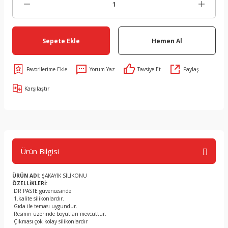
Sepete Ekle
Hemen Al
Yorum Yaz
Tavsiye Et
Paylaş
Karşılaştır
Ürün Bilgisi
ÜRÜN ADI
: ŞAKAYİK SİLİKONU
ÖZELLİKLERİ:
.DR PASTE güvencesinde
.1.kalite silikonlardır.
.Gıda ile teması uygundur.
.Resmin üzerinde boyutları mevcuttur.
.Çıkması çok kolay silikonlardır