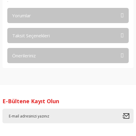
.
Yorumlar
Taksit Seçenekleri
Bu ürüne ilk yorumu siz yapın!
Önerileriniz
Yorum Yaz
Bu ürünün fiyat bilgisi, resim, ürün açıklamalarında ve diğer
konularda yetersiz gördüğünüz noktaları öneri formunu
kullanarak tarafımıza iletebilirsiniz.
Görüş ve önerileriniz için teşekkür ederiz.
E-Bültene Kayıt Olun
Ürün resmi kalitesiz, bozuk veya görüntülenemiyor.
Ürün açıklamasında eksik bilgiler bulunuyor.
Ürün bilgilerinde hatalar bulunuyor.
Ürün fiyatı diğer sitelerden daha pahalı.