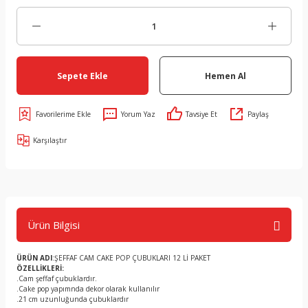
Sepete Ekle
Hemen Al
Yorum Yaz
Tavsiye Et
Paylaş
Karşılaştır
Ürün Bilgisi
ÜRÜN ADI
:ŞEFFAF CAM CAKE POP ÇUBUKLARI 12 Lİ PAKET
ÖZELLİKLERİ:
.Cam şeffaf çubuklardır.
.Cake pop yapımnda dekor olarak kullanılır
.21 cm uzunluğunda çubuklardır