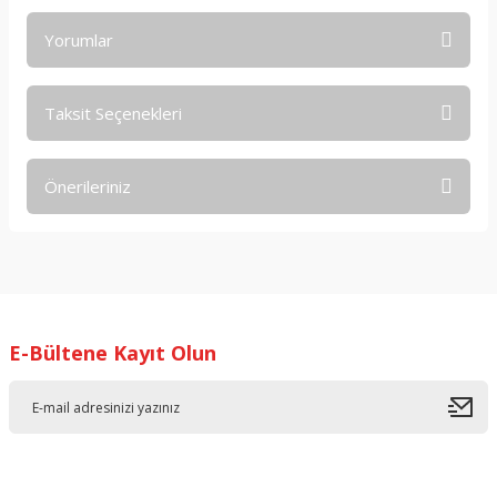
Yorumlar
Taksit Seçenekleri
Bu ürüne ilk yorumu siz yapın!
Önerileriniz
Yorum Yaz
Bu ürünün fiyat bilgisi, resim, ürün açıklamalarında ve diğer
konularda yetersiz gördüğünüz noktaları öneri formunu
kullanarak tarafımıza iletebilirsiniz.
Görüş ve önerileriniz için teşekkür ederiz.
E-Bültene Kayıt Olun
Ürün resmi kalitesiz, bozuk veya görüntülenemiyor.
Ürün açıklamasında eksik bilgiler bulunuyor.
Ürün bilgilerinde hatalar bulunuyor.
Ürün fiyatı diğer sitelerden daha pahalı.
Bu ürüne benzer farklı alternatifler olmalı.