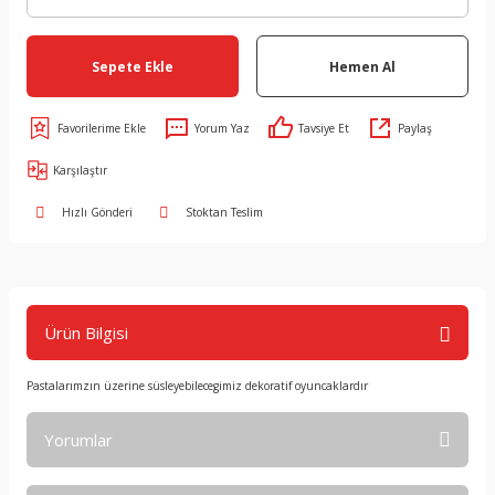
Sepete Ekle
Hemen Al
Yorum Yaz
Tavsiye Et
Paylaş
Karşılaştır
Hızlı Gönderi
Stoktan Teslim
Ürün Bilgisi
Pastalarımzın üzerine süsleyebilecegimiz dekoratif oyuncaklardır
Yorumlar