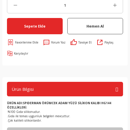
Sepete Ekle
Hemen Al
Yorum Yaz
Tavsiye Et
Paylaş
Karşılaştır
Ürün Bilgisi
ÜRÜN ADI:SPIDERMAN ÖRÜMCEK ADAM YÜZÜ SİLİKON KALIBI HG144
ÖZELLİKLERİ:
.%100 Gıda silikonudur.
.Gıda ile temas uygunluk belgeleri mevcuttur.
.Çok kaliteli silikonlardır.