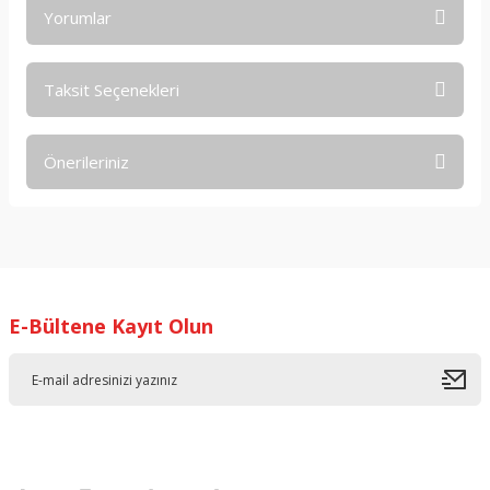
Yorumlar
Taksit Seçenekleri
Bu ürüne ilk yorumu siz yapın!
Önerileriniz
Yorum Yaz
Bu ürünün fiyat bilgisi, resim, ürün açıklamalarında ve diğer
konularda yetersiz gördüğünüz noktaları öneri formunu
kullanarak tarafımıza iletebilirsiniz.
Görüş ve önerileriniz için teşekkür ederiz.
E-Bültene Kayıt Olun
Ürün resmi kalitesiz, bozuk veya görüntülenemiyor.
Ürün açıklamasında eksik bilgiler bulunuyor.
Ürün bilgilerinde hatalar bulunuyor.
Ürün fiyatı diğer sitelerden daha pahalı.
Bu ürüne benzer farklı alternatifler olmalı.