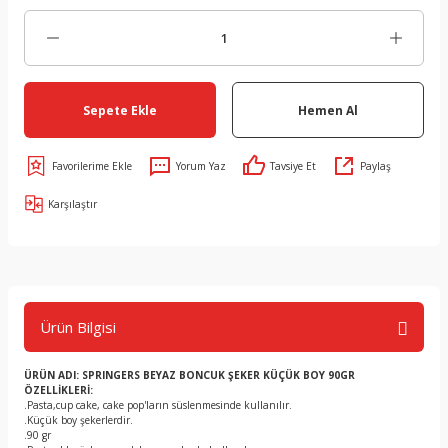
Sepete Ekle
Hemen Al
Yorum Yaz
Tavsiye Et
Paylaş
Karşılaştır
Ürün Bilgisi
ÜRÜN ADI: SPRINGERS BEYAZ BONCUK ŞEKER KÜÇÜK BOY 90GR
ÖZELLİKLERİ:
.Pasta,cup cake, cake pop'ların süslenmesinde kullanılır.
.Küçük boy şekerlerdir.
.90 gr