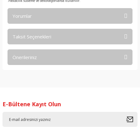
.Pastacılık süsleme ve dekorasyonlarda kullanılır.
Yorumlar
Taksit Seçenekleri
Bu ürüne ilk yorumu siz yapın!
Önerileriniz
Yorum Yaz
Bu ürünün fiyat bilgisi, resim, ürün açıklamalarında ve diğer
konularda yetersiz gördüğünüz noktaları öneri formunu
kullanarak tarafımıza iletebilirsiniz.
Görüş ve önerileriniz için teşekkür ederiz.
E-Bültene Kayıt Olun
Ürün resmi kalitesiz, bozuk veya görüntülenemiyor.
Ürün açıklamasında eksik bilgiler bulunuyor.
Ürün bilgilerinde hatalar bulunuyor.
Ürün fiyatı diğer sitelerden daha pahalı.