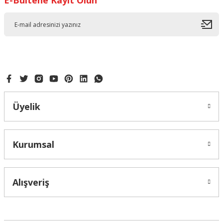
E-Bültene Kayıt Olun
Ürün resmi kalitesiz, bozuk veya görüntülenemiyor.
Ürün açıklamasında eksik bilgiler bulunuyor.
Ürün bilgilerinde hatalar bulunuyor.
Ürün fiyatı diğer sitelerden daha pahalı.
Bu ürüne benzer farklı alternatifler olmalı.
Üyelik
Gönder
Kurumsal
Alışveriş