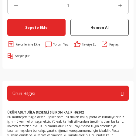
Sepete Ekle
Hemen Al
Yorum Yaz
Tavsiye Et
Paylaş
Karşılaştır
Ürün Bilgisi
ÜRÜN ADI:TUĞLA DESENLİ SİLİKON KALIP HG302
Bu muhteşem tuğla desenli şeker hamuru silikon kalıp, pasta ve kurabiyeleriniz
için mükemmel bir seçenektir. Yüksek kaliteli silikondan üretilmiş olan bu kalıp,
kolayca temizlenir ve uzun ömürlüdür. Farklı boyutlarda tuğla desenleriyle
tasarlanmış olan bu kalıp, yaratıcılığınızı konuşturmanız için idealdir. Pasta
süslemelerinde ve kurabiye yapımında kullanabileceğiniz bu pratik kalıp,