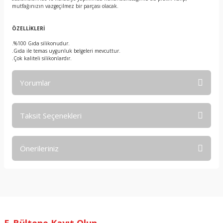
mutfağınızın vazgeçilmez bir parçası olacak.
ÖZELLİKLERİ
.%100 Gıda silikonudur.
.Gıda ile temas uygunluk belgeleri mevcuttur.
.Çok kaliteli silikonlardır.
Yorumlar
Taksit Seçenekleri
Bu ürüne ilk yorumu siz yapın!
Önerileriniz
Yorum Yaz
Bu ürünün fiyat bilgisi, resim, ürün açıklamalarında ve diğer
konularda yetersiz gördüğünüz noktaları öneri formunu
kullanarak tarafımıza iletebilirsiniz.
Görüş ve önerileriniz için teşekkür ederiz.