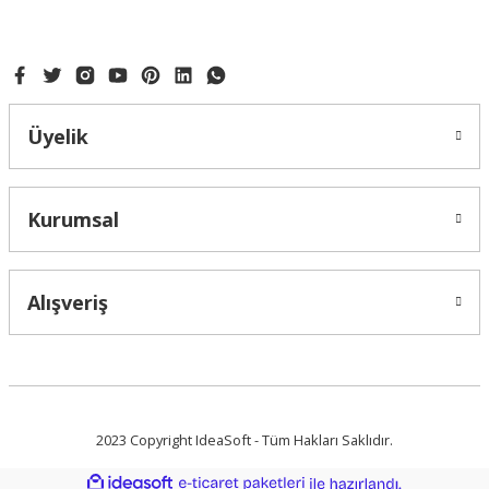
Ürün fiyatı diğer sitelerden daha pahalı.
Bu ürüne benzer farklı alternatifler olmalı.
Üyelik
Gönder
Kurumsal
Alışveriş
2023 Copyright IdeaSoft - Tüm Hakları Saklıdır.
ideasoft
ile
e-