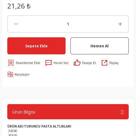
21,26 ₺
Sepete Ekle
Hemen Al
Yorum Yaz
Tavsiye Et
Paylaş
Karşılaştır
Ürün Bilgisi
ÜRÜN ADI:TURUNCU PASTA ALTLIKLARI
.34X40
.30X30