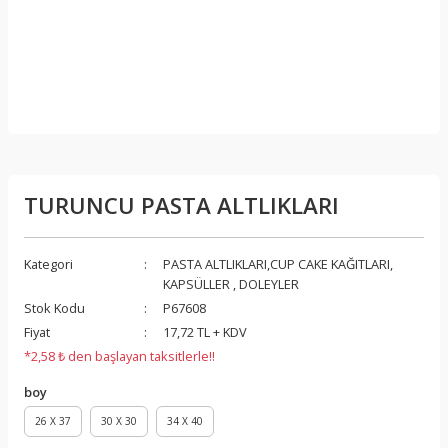
TURUNCU PASTA ALTLIKLARI
Kategori
PASTA ALTLIKLARI,CUP CAKE KAĞITLARI,
KAPSÜLLER , DOLEYLER
Stok Kodu
P67608
Fiyat
17,72 TL + KDV
*2,58 ₺ den başlayan taksitlerle!!
boy
26 X 37
30 X 30
34 X 40