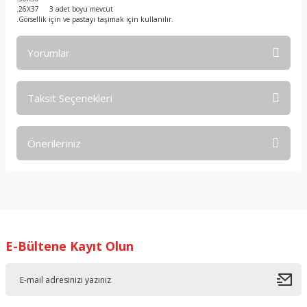
.26X37 3 adet boyu mevcut
.Görsellik için ve pastayı taşımak için kullanılır.
Yorumlar
Taksit Seçenekleri
Bu ürüne ilk yorumu siz yapın!
Önerileriniz
Yorum Yaz
Bu ürünün fiyat bilgisi, resim, ürün açıklamalarında ve diğer
konularda yetersiz gördüğünüz noktaları öneri formunu
kullanarak tarafımıza iletebilirsiniz.
Görüş ve önerileriniz için teşekkür ederiz.
E-Bültene Kayıt Olun
Ürün resmi kalitesiz, bozuk veya görüntülenemiyor.
Ürün açıklamasında eksik bilgiler bulunuyor.
Ürün bilgilerinde hatalar bulunuyor.